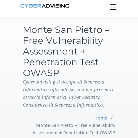
Toggle
navigation
Monte San Pietro –
HOME
Free Vulnerability
SERVIZI
Assessment +
Penetration Test
PRODOTTI
OWASP
CONTATTI
Cyber Advising si occupa di Sicurezza
Informatica offrendo servizi per prevenire
attacchi informatici, Cyber Security,
BLOG
Consulenza di Sicurezza Informatica.
Home
/
Monte San Pietro – Free Vulnerability
Assessment + Penetration Test OWASP