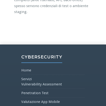
completo (aree riservate, API, back-office)
spesso servono credenziali di test o ambiente
staging.
CYBERSECURITY
Home
Servizi
Vulnerability Assessment
Penetration Test
Valutazione App Mobile