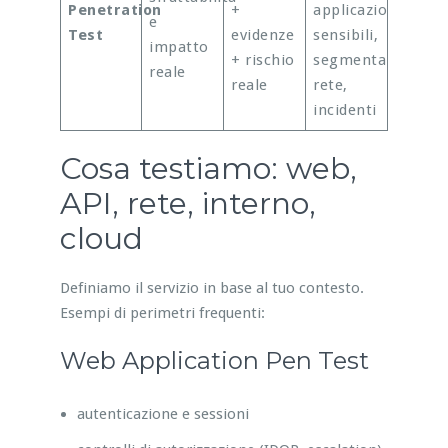
Penetration
+
applicazioni
e
Test
evidenze
sensibili,
impatto
+ rischio
segmentazione
reale
reale
rete,
incidenti
Cosa testiamo: web,
API, rete, interno,
cloud
Definiamo il servizio in base al tuo contesto.
Esempi di perimetri frequenti:
Web Application Pen Test
autenticazione e sessioni