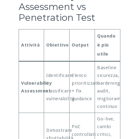
Assessment vs
Penetration Test
Quando
Attività
Obiettivo
Output
è più
utile
Baseline
Identificare
Elenco
sicurezza,
Vulnerability
e
prioritizzato
hardening,
Assessment
classificare
+ fix
audit,
vulnerabilità
guidance
miglioramento
continuo
Go-live,
PoC
cambi
Dimostrare
controllati
critici,
sfruttabilità