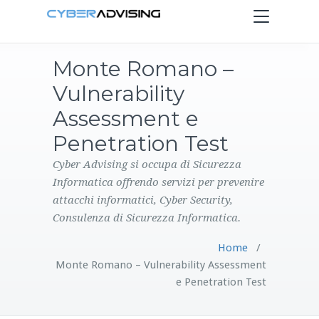
Toggle
navigation
Monte Romano –
HOME
Vulnerability
SERVIZI
Assessment e
Penetration Test
PRODOTTI
Cyber Advising si occupa di Sicurezza
Informatica offrendo servizi per prevenire
CONTATTI
attacchi informatici, Cyber Security,
Consulenza di Sicurezza Informatica.
BLOG
Home
/
Monte Romano – Vulnerability Assessment
e Penetration Test