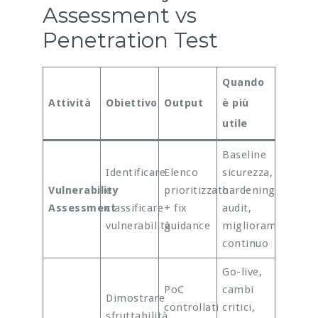
Assessment vs
Penetration Test
Quando
Attività
Obiettivo
Output
è più
utile
Baseline
Identificare
Elenco
sicurezza,
Vulnerability
e
prioritizzato
hardening,
Assessment
classificare
+ fix
audit,
vulnerabilità
guidance
miglioramento
continuo
Go-live,
PoC
cambi
Dimostrare
controllati
critici,
sfruttabilità