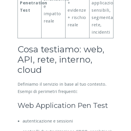
Penetration
+
applicazioni
e
Test
evidenze
sensibili,
impatto
+ rischio
segmentazione
reale
reale
rete,
incidenti
Cosa testiamo: web,
API, rete, interno,
cloud
Definiamo il servizio in base al tuo contesto.
Esempi di perimetri frequenti:
Web Application Pen Test
autenticazione e sessioni