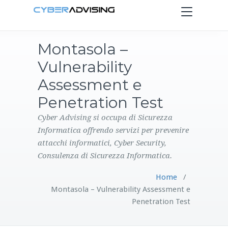
Toggle
navigation
Montasola –
HOME
Vulnerability
SERVIZI
Assessment e
Penetration Test
PRODOTTI
Cyber Advising si occupa di Sicurezza
Informatica offrendo servizi per prevenire
CONTATTI
attacchi informatici, Cyber Security,
Consulenza di Sicurezza Informatica.
BLOG
Home
/
Montasola – Vulnerability Assessment e
Penetration Test