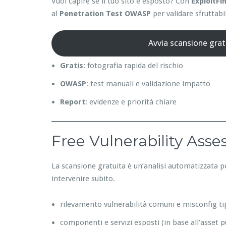
Vuoi capire se il tuo sito è esposto? Con
ExploitFi
al
Penetration Test OWASP
per validare sfruttabil
Avvia scansione grat
Gratis
: fotografia rapida del rischio
OWASP
: test manuali e validazione impatto
Report
: evidenze e priorità chiare
Free Vulnerability Ass
La scansione gratuita è un’analisi automatizzata p
intervenire subito.
rilevamento vulnerabilità comuni e misconfig ti
componenti e servizi esposti (in base all’asset p