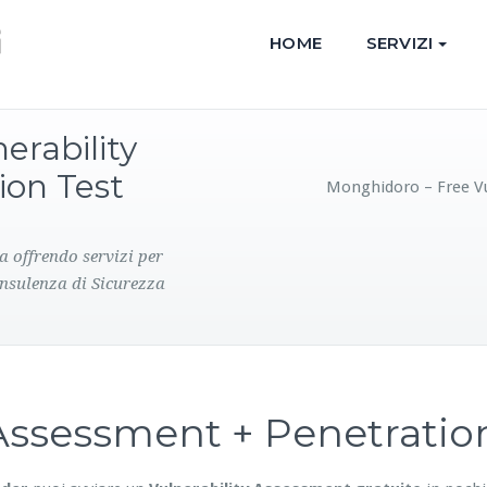
HOME
SERVIZI
erability
ion Test
Monghidoro – Free Vu
a offrendo servizi per
onsulenza di Sicurezza
y Assessment + Penetrati