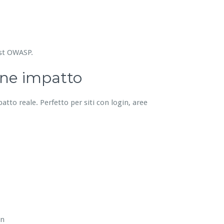
est OWASP.
one impatto
patto reale. Perfetto per siti con login, aree
in