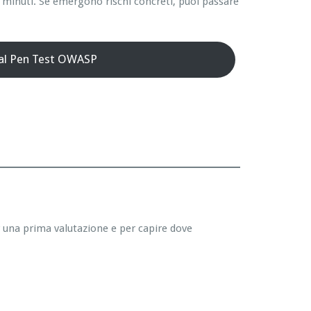
 minuti. Se emergono rischi concreti, puoi passare
 al Pen Test OWASP
r una prima valutazione e per capire dove