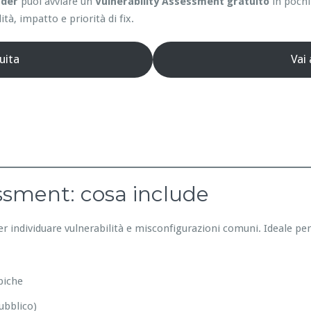
nder
puoi avviare un
Vulnerability Assessment gratuito
in pochi
ità, impatto e priorità di fix.
uita
Vai
essment: cosa include
er individuare vulnerabilità e misconfigurazioni comuni. Ideale pe
piche
ubblico)