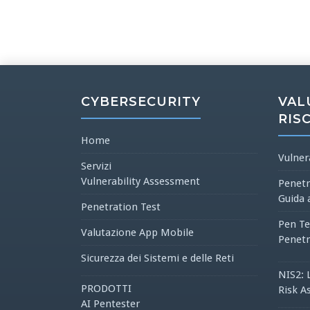
CYBERSECURITY
VAL
RIS
Home
Vulner
Servizi
Vulnerability Assessment
Penetr
Guida 
Penetration Test
Pen Te
Valutazione App Mobile
Penetr
Sicurezza dei Sistemi e delle Reti
NIS2: 
PRODOTTI
Risk A
AI Pentester