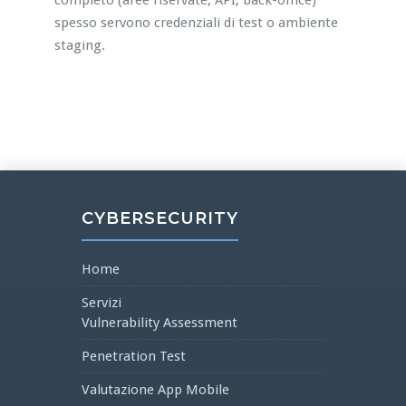
completo (aree riservate, API, back-office)
spesso servono credenziali di test o ambiente
staging.
CYBERSECURITY
Home
Servizi
Vulnerability Assessment
Penetration Test
Valutazione App Mobile