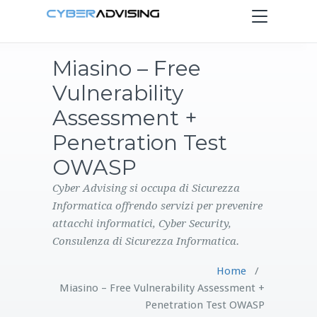
Toggle
navigation
Miasino – Free
HOME
Vulnerability
SERVIZI
Assessment +
Penetration Test
PRODOTTI
OWASP
CONTATTI
Cyber Advising si occupa di Sicurezza
Informatica offrendo servizi per prevenire
attacchi informatici, Cyber Security,
BLOG
Consulenza di Sicurezza Informatica.
Home
/
Miasino – Free Vulnerability Assessment +
Penetration Test OWASP