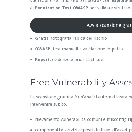
Vuoi capire se il tuo sito è esposto? Con
ExploitFi
al
Penetration Test OWASP
per validare sfruttabil
Avvia scansione grat
Gratis
: fotografia rapida del rischio
OWASP
: test manuali e validazione impatto
Report
: evidenze e priorità chiare
Free Vulnerability Ass
La scansione gratuita è un’analisi automatizzata p
intervenire subito.
rilevamento vulnerabilità comuni e misconfig ti
componenti e servizi esposti (in base all’asset p