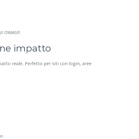
est OWASP.
one impatto
patto reale. Perfetto per siti con login, aree
in