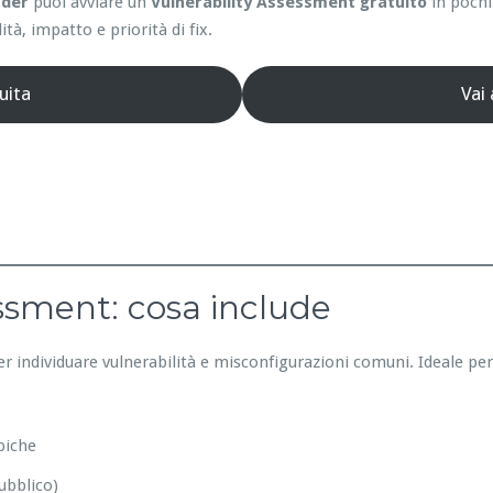
nder
puoi avviare un
Vulnerability Assessment gratuito
in pochi
ità, impatto e priorità di fix.
uita
Vai
essment: cosa include
er individuare vulnerabilità e misconfigurazioni comuni. Ideale pe
piche
ubblico)