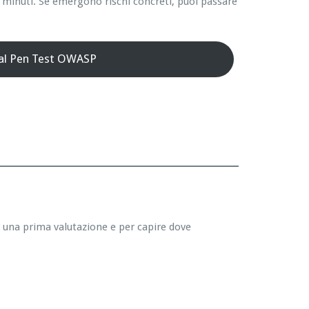
 minuti. Se emergono rischi concreti, puoi passare
 al Pen Test OWASP
r una prima valutazione e per capire dove