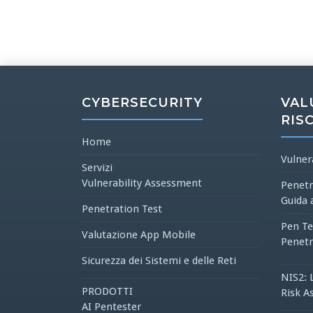
CYBERSECURITY
VAL
RIS
Home
Vulner
Servizi
Vulnerability Assessment
Penetr
Guida 
Penetration Test
Pen Te
Valutazione App Mobile
Penetr
Sicurezza dei Sistemi e delle Reti
NIS2: 
PRODOTTI
Risk A
AI Pentester