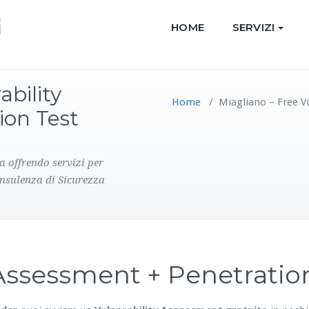
HOME
SERVIZI
ability
Home
/
Miagliano – Free V
ion Test
a offrendo servizi per
onsulenza di Sicurezza
y Assessment + Penetrati