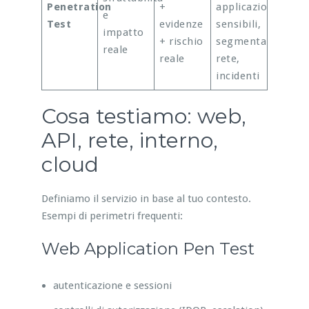
Penetration
+
applicazioni
e
Test
evidenze
sensibili,
impatto
+ rischio
segmentazione
reale
reale
rete,
incidenti
Cosa testiamo: web,
API, rete, interno,
cloud
Definiamo il servizio in base al tuo contesto.
Esempi di perimetri frequenti:
Web Application Pen Test
autenticazione e sessioni