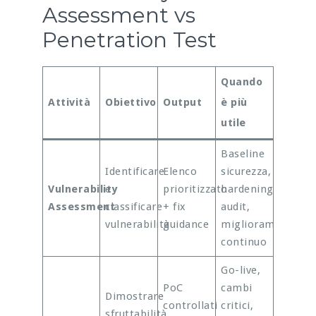
Assessment vs
Penetration Test
Quando
Attività
Obiettivo
Output
è più
utile
Baseline
Identificare
Elenco
sicurezza,
Vulnerability
e
prioritizzato
hardening,
Assessment
classificare
+ fix
audit,
vulnerabilità
guidance
miglioramento
continuo
Go-live,
PoC
cambi
Dimostrare
controllati
critici,
sfruttabilità