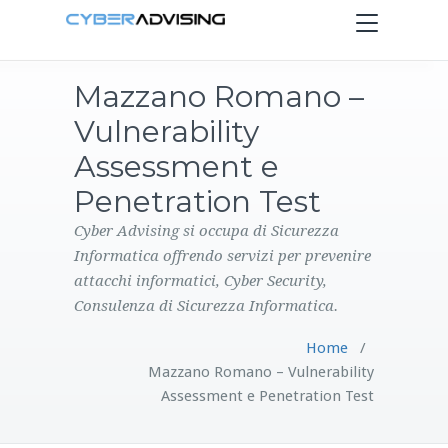
Toggle
navigation
Mazzano Romano –
HOME
Vulnerability
SERVIZI
Assessment e
Penetration Test
PRODOTTI
Cyber Advising si occupa di Sicurezza
Informatica offrendo servizi per prevenire
CONTATTI
attacchi informatici, Cyber Security,
Consulenza di Sicurezza Informatica.
BLOG
Home
/
Mazzano Romano – Vulnerability
Assessment e Penetration Test