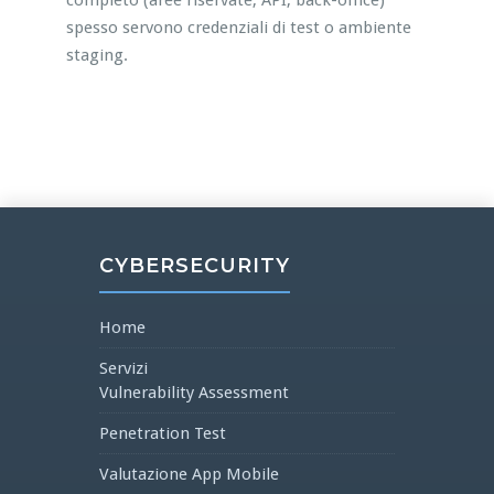
completo (aree riservate, API, back-office)
spesso servono credenziali di test o ambiente
staging.
CYBERSECURITY
Home
Servizi
Vulnerability Assessment
Penetration Test
Valutazione App Mobile