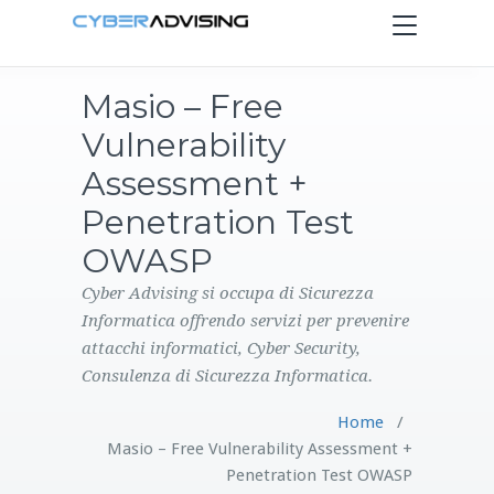
Toggle
navigation
Masio – Free
HOME
Vulnerability
SERVIZI
Assessment +
Penetration Test
PRODOTTI
OWASP
CONTATTI
Cyber Advising si occupa di Sicurezza
Informatica offrendo servizi per prevenire
attacchi informatici, Cyber Security,
BLOG
Consulenza di Sicurezza Informatica.
Home
/
Masio – Free Vulnerability Assessment +
Penetration Test OWASP