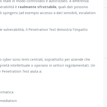
o reale in modo controllato e autorizzato. A differenza
nerabilità è
realmente sfruttabile
, quali dati possono
 spingersi (ad esempio accesso a dati sensibili, escalation
le vulnerabilità, il Penetration Test dimostra l’impatto
chio cyber sono temi centrali, soprattutto per aziende che
oprietà intellettuale o operano in settori regolamentati. Un
Penetration Test aiuta a:
formatica
remediation