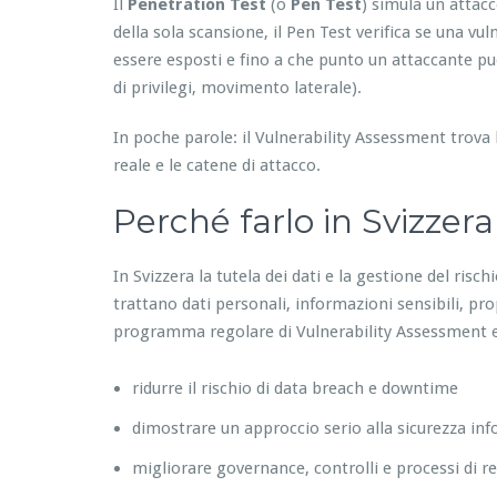
Il
Penetration Test
(o
Pen Test
) simula un attacc
della sola scansione, il Pen Test verifica se una vul
essere esposti e fino a che punto un attaccante può
di privilegi, movimento laterale).
In poche parole: il Vulnerability Assessment trova 
reale e le catene di attacco.
Perché farlo in Svizzera
In Svizzera la tutela dei dati e la gestione del ris
trattano dati personali, informazioni sensibili, pr
programma regolare di Vulnerability Assessment e 
ridurre il rischio di data breach e downtime
dimostrare un approccio serio alla sicurezza in
migliorare governance, controlli e processi di 