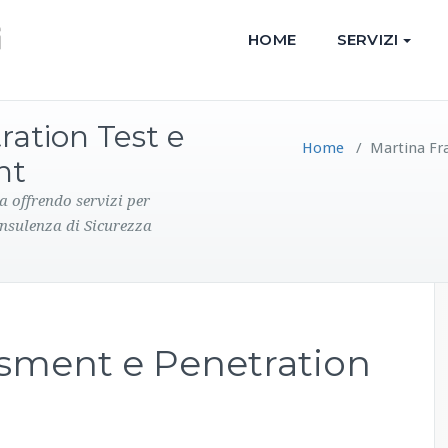
HOME
SERVIZI
ration Test e
Home
/
Martina Fra
nt
a offrendo servizi per
onsulenza di Sicurezza
ssment e Penetration