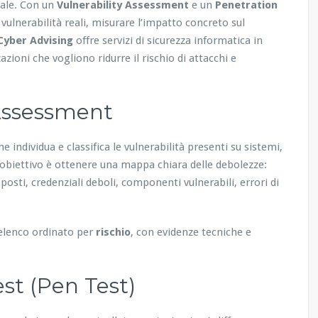
nale. Con un
Vulnerability Assessment
e un
Penetration
 vulnerabilità reali, misurare l’impatto concreto sul
Cyber Advising
offre servizi di sicurezza informatica in
azioni che vogliono ridurre il rischio di attacchi e
 Assessment
he individua e classifica le vulnerabilità presenti su sistemi,
 L’obiettivo è ottenere una mappa chiara delle debolezze:
posti, credenziali deboli, componenti vulnerabili, errori di
n elenco ordinato per
rischio
, con evidenze tecniche e
st (Pen Test)