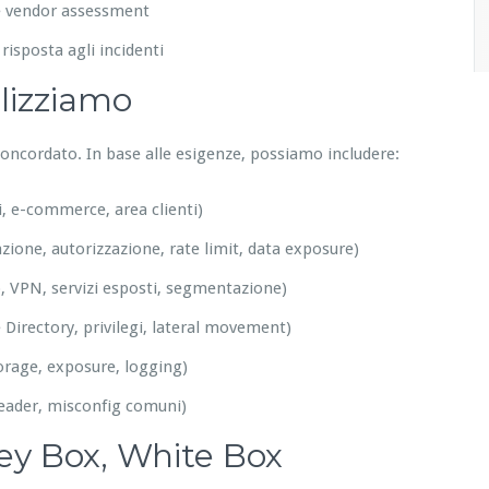
e e vendor assessment
 risposta agli incidenti
alizziamo
 concordato. In base alle esigenze, possiamo includere:
li, e-commerce, area clienti)
ione, autorizzazione, rate limit, data exposure)
, VPN, servizi esposti, segmentazione)
e Directory, privilegi, lateral movement)
orage, exposure, logging)
eader, misconfig comuni)
rey Box, White Box