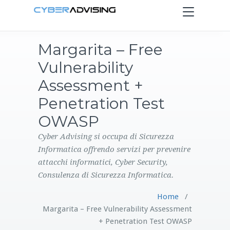
Toggle
navigation
Margarita – Free
HOME
Vulnerability
SERVIZI
Assessment +
Penetration Test
PRODOTTI
OWASP
CONTATTI
Cyber Advising si occupa di Sicurezza
Informatica offrendo servizi per prevenire
attacchi informatici, Cyber Security,
BLOG
Consulenza di Sicurezza Informatica.
Home
/
Margarita – Free Vulnerability Assessment
+ Penetration Test OWASP