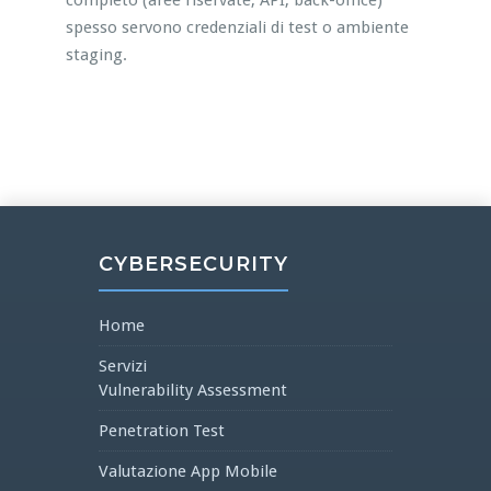
completo (aree riservate, API, back-office)
spesso servono credenziali di test o ambiente
staging.
CYBERSECURITY
Home
Servizi
Vulnerability Assessment
Penetration Test
Valutazione App Mobile