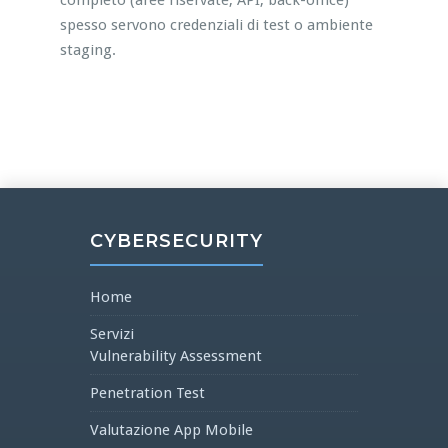
completo (aree riservate, API, back-office)
spesso servono credenziali di test o ambiente
staging.
CYBERSECURITY
Home
Servizi
Vulnerability Assessment
Penetration Test
Valutazione App Mobile