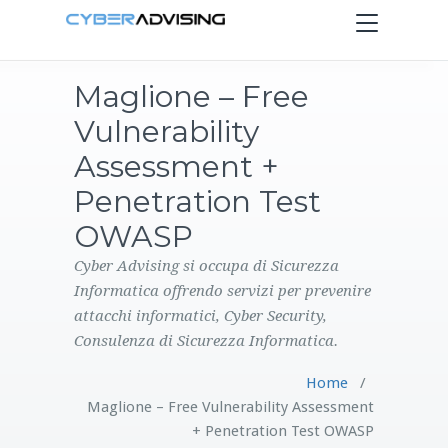
Toggle
navigation
Maglione – Free
HOME
Vulnerability
SERVIZI
Assessment +
Penetration Test
PRODOTTI
OWASP
CONTATTI
Cyber Advising si occupa di Sicurezza
Informatica offrendo servizi per prevenire
attacchi informatici, Cyber Security,
BLOG
Consulenza di Sicurezza Informatica.
Home
/
Maglione – Free Vulnerability Assessment
+ Penetration Test OWASP