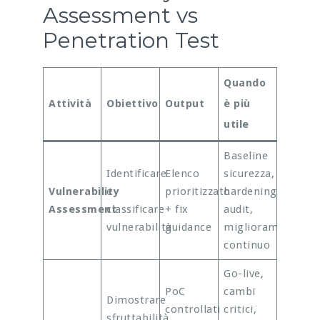
Assessment vs
Penetration Test
Quando
Attività
Obiettivo
Output
è più
utile
Baseline
Identificare
Elenco
sicurezza,
Vulnerability
e
prioritizzato
hardening,
Assessment
classificare
+ fix
audit,
vulnerabilità
guidance
miglioramento
continuo
Go-live,
PoC
cambi
Dimostrare
controllati
critici,
sfruttabilità