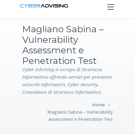
Toggle
navigation
Magliano Sabina –
HOME
Vulnerability
SERVIZI
Assessment e
Penetration Test
PRODOTTI
Cyber Advising si occupa di Sicurezza
Informatica offrendo servizi per prevenire
CONTATTI
attacchi informatici, Cyber Security,
Consulenza di Sicurezza Informatica.
BLOG
Home
/
Magliano Sabina – Vulnerability
Assessment e Penetration Test