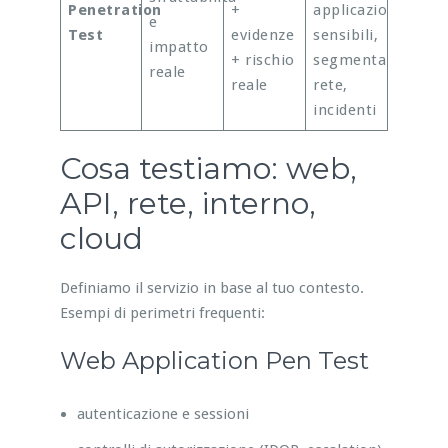
Penetration
+
applicazioni
e
Test
evidenze
sensibili,
impatto
+ rischio
segmentazione
reale
reale
rete,
incidenti
Cosa testiamo: web,
API, rete, interno,
cloud
Definiamo il servizio in base al tuo contesto.
Esempi di perimetri frequenti:
Web Application Pen Test
autenticazione e sessioni