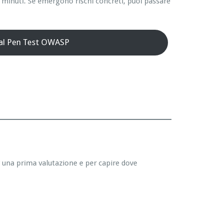
 minuti. Se emergono rischi concreti, puoi passare
 al Pen Test OWASP
r una prima valutazione e per capire dove