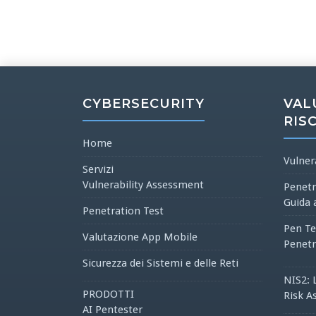
CYBERSECURITY
VAL
RIS
Home
Vulner
Servizi
Vulnerability Assessment
Penetr
Guida 
Penetration Test
Pen Te
Valutazione App Mobile
Penetr
Sicurezza dei Sistemi e delle Reti
NIS2: 
PRODOTTI
Risk A
AI Pentester