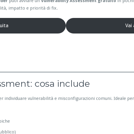
nder
puoi avviare un
Vulnerability Assessment gratuito
in pochi
ità, impatto e priorità di fix.
uita
Vai
essment: cosa include
er individuare vulnerabilità e misconfigurazioni comuni. Ideale pe
piche
ubblico)