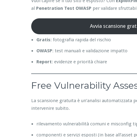
Vuoi capire se il tuo sito è esposto? Con
ExploitFi
al
Penetration Test OWASP
per validare sfruttabil
Avvia scansione grat
Gratis
: fotografia rapida del rischio
OWASP
: test manuali e validazione impatto
Report
: evidenze e priorità chiare
Free Vulnerability Ass
La scansione gratuita è un’analisi automatizzata p
intervenire subito.
rilevamento vulnerabilità comuni e misconfig ti
componenti e servizi esposti (in base all’asset p