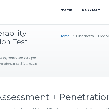
HOME
SERVIZI
rability
Home
/
Lusernetta – Free 
ion Test
a offrendo servizi per
onsulenza di Sicurezza
y Assessment + Penetrati