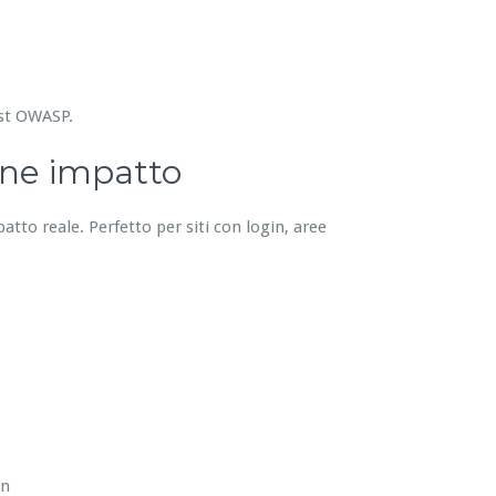
est OWASP.
one impatto
patto reale. Perfetto per siti con login, aree
in