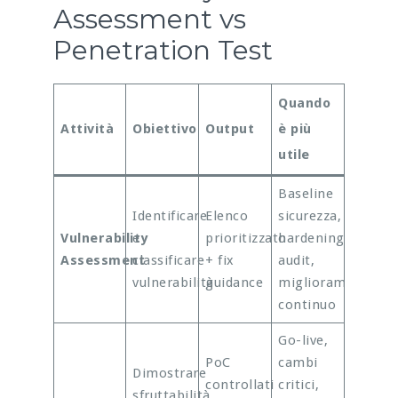
Assessment vs
Penetration Test
Quando
Attività
Obiettivo
Output
è più
utile
Baseline
Identificare
Elenco
sicurezza,
Vulnerability
e
prioritizzato
hardening,
Assessment
classificare
+ fix
audit,
vulnerabilità
guidance
miglioramento
continuo
Go-live,
PoC
cambi
Dimostrare
controllati
critici,
sfruttabilità