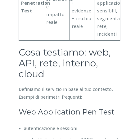
Penetration
+
applicazioni
e
Test
evidenze
sensibili,
impatto
+ rischio
segmentazione
reale
reale
rete,
incidenti
Cosa testiamo: web,
API, rete, interno,
cloud
Definiamo il servizio in base al tuo contesto.
Esempi di perimetri frequenti:
Web Application Pen Test
autenticazione e sessioni