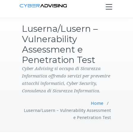
Toggle
navigation
Luserna/Lusern –
HOME
Vulnerability
SERVIZI
Assessment e
Penetration Test
PRODOTTI
Cyber Advising si occupa di Sicurezza
Informatica offrendo servizi per prevenire
CONTATTI
attacchi informatici, Cyber Security,
Consulenza di Sicurezza Informatica.
BLOG
Home
/
Luserna/Lusern – Vulnerability Assessment
e Penetration Test