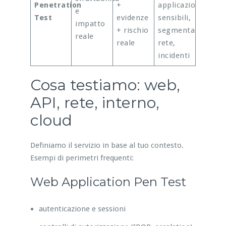
Penetration
+
applicazioni
e
Test
evidenze
sensibili,
impatto
+ rischio
segmentazione
reale
reale
rete,
incidenti
Cosa testiamo: web,
API, rete, interno,
cloud
Definiamo il servizio in base al tuo contesto.
Esempi di perimetri frequenti:
Web Application Pen Test
autenticazione e sessioni