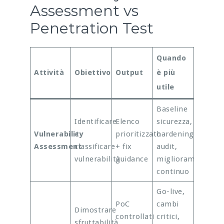
Assessment vs
Penetration Test
Quando
Attività
Obiettivo
Output
è più
utile
Baseline
Identificare
Elenco
sicurezza,
Vulnerability
e
prioritizzato
hardening,
Assessment
classificare
+ fix
audit,
vulnerabilità
guidance
miglioramento
continuo
Go-live,
PoC
cambi
Dimostrare
controllati
critici,
sfruttabilità