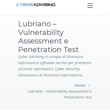
Toggle
navigation
Lubriano –
HOME
Vulnerability
SERVIZI
Assessment e
Penetration Test
PRODOTTI
Cyber Advising si occupa di Sicurezza
Informatica offrendo servizi per prevenire
CONTATTI
attacchi informatici, Cyber Security,
Consulenza di Sicurezza Informatica.
BLOG
Home
/
Lubriano – Vulnerability Assessment e
Penetration Test