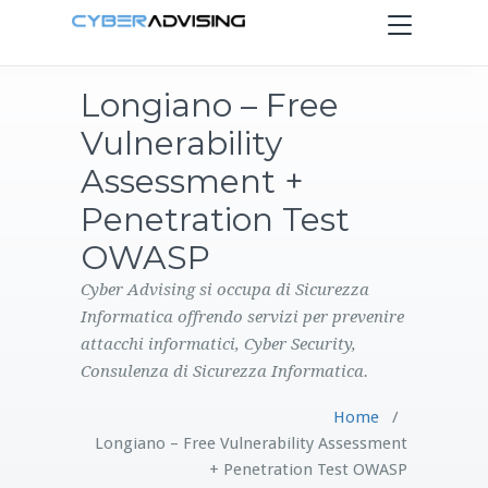
Toggle
navigation
Longiano – Free
HOME
Vulnerability
SERVIZI
Assessment +
Penetration Test
PRODOTTI
OWASP
CONTATTI
Cyber Advising si occupa di Sicurezza
Informatica offrendo servizi per prevenire
attacchi informatici, Cyber Security,
BLOG
Consulenza di Sicurezza Informatica.
Home
/
Longiano – Free Vulnerability Assessment
+ Penetration Test OWASP