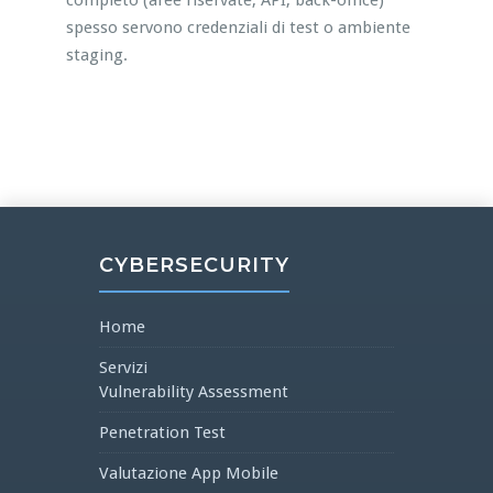
completo (aree riservate, API, back-office)
spesso servono credenziali di test o ambiente
staging.
CYBERSECURITY
Home
Servizi
Vulnerability Assessment
Penetration Test
Valutazione App Mobile