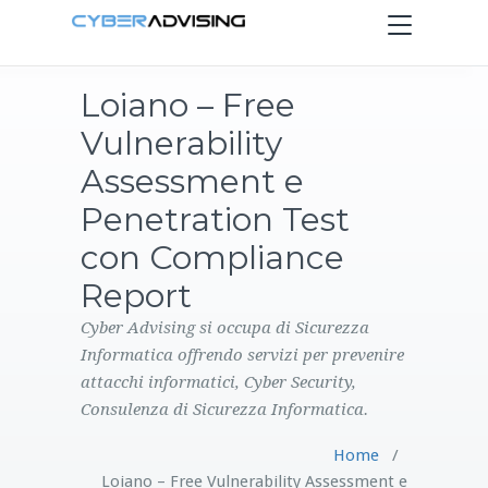
Toggle
navigation
Loiano – Free
HOME
Vulnerability
SERVIZI
Assessment e
Penetration Test
PRODOTTI
con Compliance
Report
CONTATTI
Cyber Advising si occupa di Sicurezza
BLOG
Informatica offrendo servizi per prevenire
attacchi informatici, Cyber Security,
Consulenza di Sicurezza Informatica.
Home
/
Loiano – Free Vulnerability Assessment e