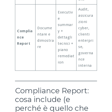
Audit,
Executiv
assicura
e
zioni
summar
Docume
cyber,
Complia
y +
ntare e
clienti
nce
dettagli
dimostra
enterpri
Report
tecnici +
re
se,
piano
governa
remediat
nce
ion
interna
Compliance Report:
cosa include (e
perché è quello che