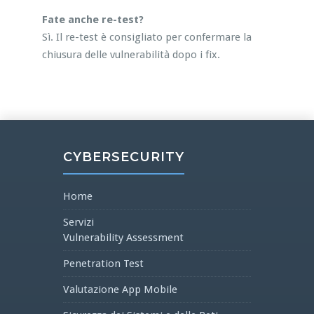
Fate anche re-test?
Sì. Il re-test è consigliato per confermare la
chiusura delle vulnerabilità dopo i fix.
CYBERSECURITY
Home
Servizi
Vulnerability Assessment
Penetration Test
Valutazione App Mobile