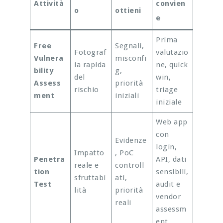
Attività
convien
o
ottieni
e
Prima
Free
Segnali,
Fotograf
valutazio
Vulnera
misconfi
ia rapida
ne, quick
bility
g,
del
win,
Assess
priorità
rischio
triage
ment
iniziali
iniziale
Web app
con
Evidenze
login,
Impatto
, PoC
Penetra
API, dati
reale e
controll
tion
sensibili,
sfruttabi
ati,
Test
audit e
lità
priorità
vendor
reali
assessm
ent