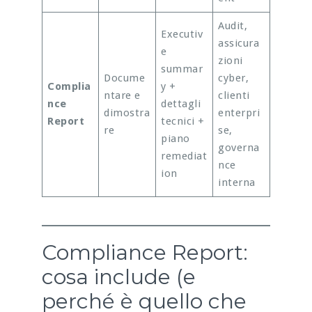
Audit,
Executiv
assicura
e
zioni
summar
Docume
cyber,
Complia
y +
ntare e
clienti
nce
dettagli
dimostra
enterpri
Report
tecnici +
re
se,
piano
governa
remediat
nce
ion
interna
Compliance Report:
cosa include (e
perché è quello che