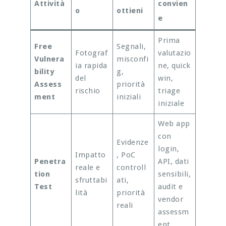
Attività
convien
o
ottieni
e
Prima
Free
Segnali,
Fotograf
valutazio
Vulnera
misconfi
ia rapida
ne, quick
bility
g,
del
win,
Assess
priorità
rischio
triage
ment
iniziali
iniziale
Web app
con
Evidenze
login,
Impatto
, PoC
Penetra
API, dati
reale e
controll
tion
sensibili,
sfruttabi
ati,
Test
audit e
lità
priorità
vendor
reali
assessm
ent