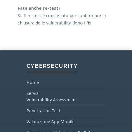
Fate anche re-test?
Sì. Il re-test è consigliato per confermare la
chiusura delle vulnerabilità dopo i fix.
CYBERSECURITY
Home
Servizi
Vulnerability Assessment
Penetration Test
Valutazione App Mobile