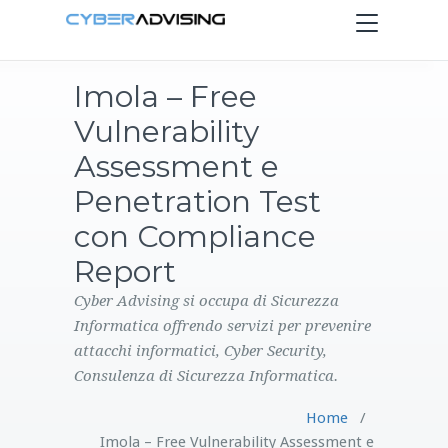
Toggle
navigation
Imola – Free
HOME
Vulnerability
SERVIZI
Assessment e
Penetration Test
PRODOTTI
con Compliance
Report
CONTATTI
Cyber Advising si occupa di Sicurezza
BLOG
Informatica offrendo servizi per prevenire
attacchi informatici, Cyber Security,
Consulenza di Sicurezza Informatica.
Home
/
Imola – Free Vulnerability Assessment e