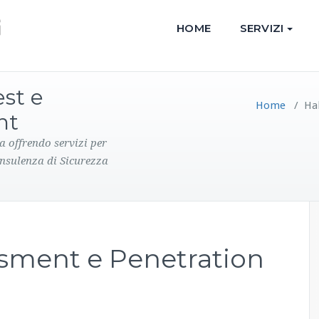
HOME
SERVIZI
est e
Home
/
Hal
nt
a offrendo servizi per
onsulenza di Sicurezza
ssment e Penetration