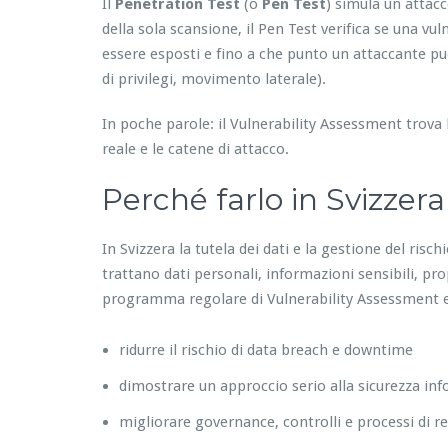
Il
Penetration Test
(o
Pen Test
) simula un attacc
della sola scansione, il Pen Test verifica se una vul
essere esposti e fino a che punto un attaccante può
di privilegi, movimento laterale).
In poche parole: il Vulnerability Assessment trova 
reale e le catene di attacco.
Perché farlo in Svizzera
In Svizzera la tutela dei dati e la gestione del ris
trattano dati personali, informazioni sensibili, pr
programma regolare di Vulnerability Assessment e 
ridurre il rischio di data breach e downtime
dimostrare un approccio serio alla sicurezza in
migliorare governance, controlli e processi di 