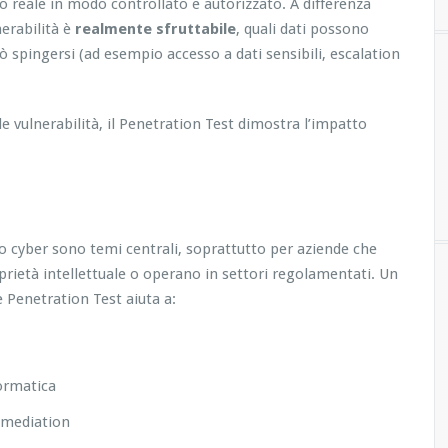
o reale in modo controllato e autorizzato. A differenza
nerabilità è
realmente sfruttabile
, quali dati possono
 spingersi (ad esempio accesso a dati sensibili, escalation
le vulnerabilità, il Penetration Test dimostra l’impatto
chio cyber sono temi centrali, soprattutto per aziende che
oprietà intellettuale o operano in settori regolamentati. Un
Penetration Test aiuta a:
formatica
remediation