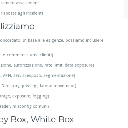
e e vendor assessment
 risposta agli incidenti
alizziamo
 concordato. In base alle esigenze, possiamo includere:
li, e-commerce, area clienti)
ione, autorizzazione, rate limit, data exposure)
, VPN, servizi esposti, segmentazione)
e Directory, privilegi, lateral movement)
orage, exposure, logging)
eader, misconfig comuni)
rey Box, White Box