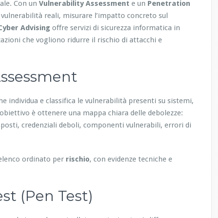
nale. Con un
Vulnerability Assessment
e un
Penetration
 vulnerabilità reali, misurare l’impatto concreto sul
Cyber Advising
offre servizi di sicurezza informatica in
azioni che vogliono ridurre il rischio di attacchi e
 Assessment
he individua e classifica le vulnerabilità presenti su sistemi,
 L’obiettivo è ottenere una mappa chiara delle debolezze:
posti, credenziali deboli, componenti vulnerabili, errori di
n elenco ordinato per
rischio
, con evidenze tecniche e
st (Pen Test)