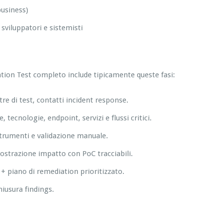
business)
viluppatori e sistemisti
tion Test completo include tipicamente queste fasi:
estre di test, contatti incident response.
 tecnologie, endpoint, servizi e flussi critici.
 strumenti e validazione manuale.
mostrazione impatto con PoC tracciabili.
+ piano di remediation prioritizzato.
hiusura findings.