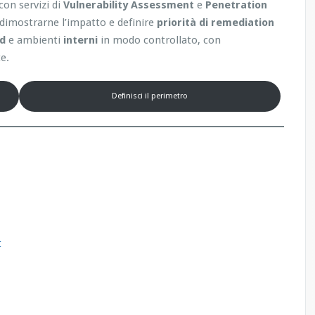
con servizi di
Vulnerability Assessment
e
Penetration
, dimostrarne l’impatto e definire
priorità di remediation
ud
e ambienti
interni
in modo controllato, con
e.
Definisci il perimetro
t