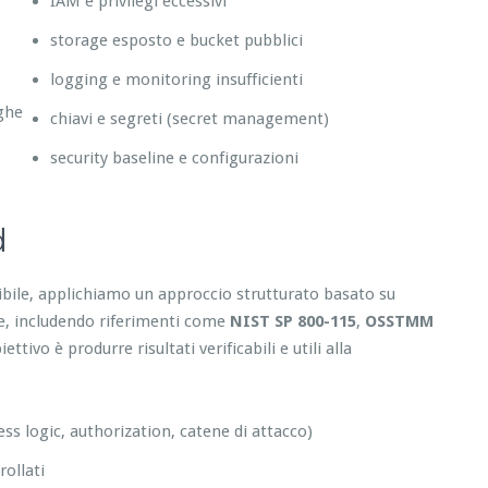
IAM e privilegi eccessivi
storage esposto e bucket pubblici
logging e monitoring insufficienti
eghe
chiavi e segreti (secret management)
security baseline e configurazioni
d
tibile, applichiamo un approccio strutturato basato su
re, includendo riferimenti come
NIST SP 800-115
,
OSSTMM
tivo è produrre risultati verificabili e utili alla
ess logic, authorization, catene di attacco)
ollati