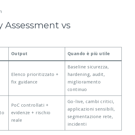
n
ty Assessment vs
Output
Quando è più utile
Baseline sicurezza,
Elenco prioritizzato +
hardening, audit,
fix guidance
miglioramento
continuo
Go-live, cambi critici,
PoC controllati +
applicazioni sensibili,
to
evidenze + rischio
segmentazione rete,
reale
incidenti