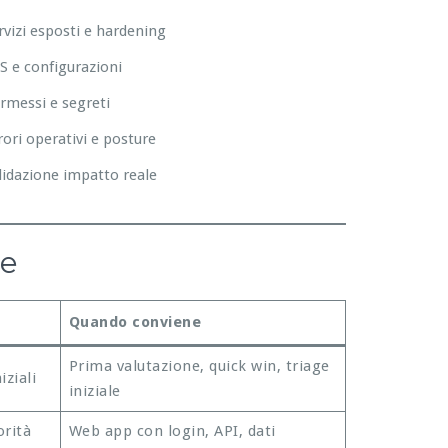
rvizi esposti e hardening
S e configurazioni
rmessi e segreti
rori operativi e posture
lidazione impatto reale
re
Quando conviene
Prima valutazione, quick win, triage
iziali
iniziale
orità
Web app con login, API, dati