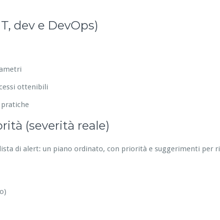
IT, dev e DevOps)
rametri
essi ottenibili
 pratiche
ità (severità reale)
ista di alert: un piano ordinato, con priorità e suggerimenti per 
o)