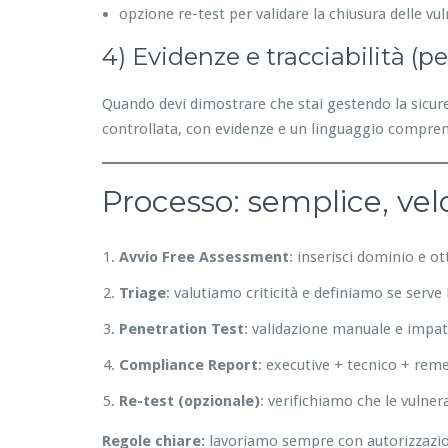
opzione re-test per validare la chiusura delle vul
4) Evidenze e tracciabilità (p
Quando devi dimostrare che stai gestendo la sicurez
controllata, con evidenze e un linguaggio compren
Processo: semplice, vel
Avvio Free Assessment
: inserisci dominio e o
Triage
: valutiamo criticità e definiamo se serv
Penetration Test
: validazione manuale e impat
Compliance Report
: executive + tecnico + rem
Re-test (opzionale)
: verifichiamo che le vulner
Regole chiare:
lavoriamo sempre con autorizzazione