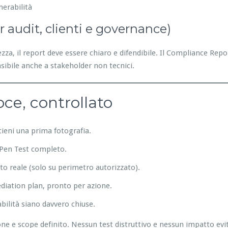
nerabilità
er audit, clienti e governance)
za, il report deve essere chiaro e difendibile. Il Compliance Repo
sibile anche a stakeholder non tecnici.
oce, controllato
ttieni una prima fotografia.
e Pen Test completo.
to reale (solo su perimetro autorizzato).
ediation plan, pronto per azione.
abilità siano davvero chiuse.
 e scope definito. Nessun test distruttivo e nessun impatto evita