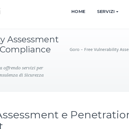
HOME
SERVIZI
ity Assessment
n Compliance
Goro – Free Vulnerability As
a offrendo servizi per
onsulenza di Sicurezza
 Assessment e Penetratio
t