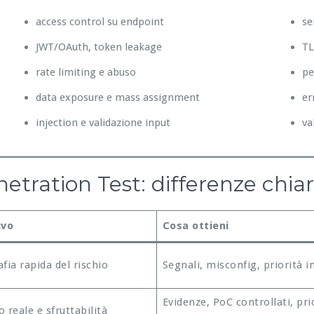
access control su endpoint
se
JWT/OAuth, token leakage
TL
rate limiting e abuso
pe
data exposure e mass assignment
er
injection e validazione input
va
tration Test: differenze chia
ivo
Cosa ottieni
fia rapida del rischio
Segnali, misconfig, priorità in
Evidenze, PoC controllati, pri
 reale e sfruttabilità