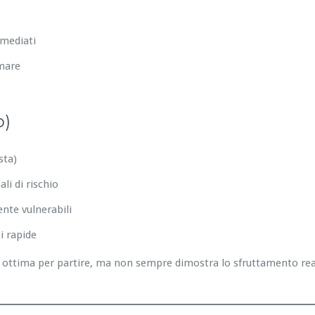
mmediati
emare
o)
sta)
li di rischio
nte vulnerabili
i rapide
ottima per partire, ma non sempre dimostra lo sfruttamento reale