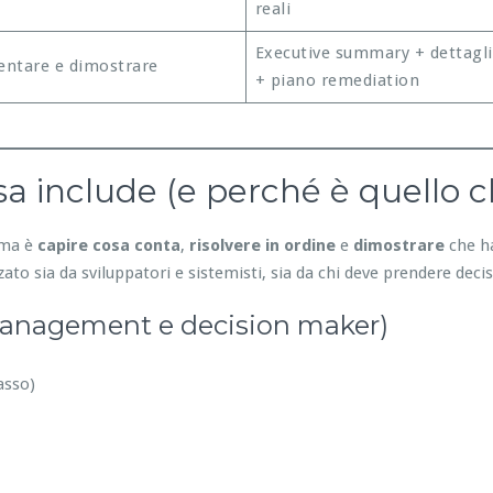
reali
Executive summary + dettagli
ntare e dimostrare
+ piano remediation
a include (e perché è quello c
lema è
capire cosa conta
,
risolvere in ordine
e
dimostrare
che ha
ato sia da sviluppatori e sistemisti, sia da chi deve prendere decis
management e decision maker)
asso)