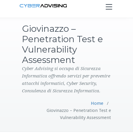
Toggle
navigation
Giovinazzo –
HOME
Penetration Test e
SERVIZI
Vulnerability
Assessment
PRODOTTI
Cyber Advising si occupa di Sicurezza
Informatica offrendo servizi per prevenire
CONTATTI
attacchi informatici, Cyber Security,
Consulenza di Sicurezza Informatica.
BLOG
Home
/
Giovinazzo – Penetration Test e
Vulnerability Assessment