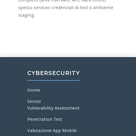
completo (aree riservate, API, back-office)
spesso servono credenziali di test o ambiente
staging.
CYBERSECURITY
Home
Servizi
Vulnerability Assessment
Penetration Test
Valutazione App Mobile