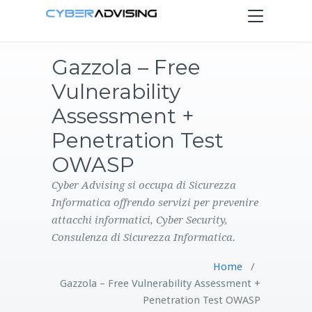
Toggle
navigation
Gazzola – Free
HOME
Vulnerability
SERVIZI
Assessment +
Penetration Test
PRODOTTI
OWASP
CONTATTI
Cyber Advising si occupa di Sicurezza
Informatica offrendo servizi per prevenire
attacchi informatici, Cyber Security,
BLOG
Consulenza di Sicurezza Informatica.
Home
/
Gazzola – Free Vulnerability Assessment +
Penetration Test OWASP