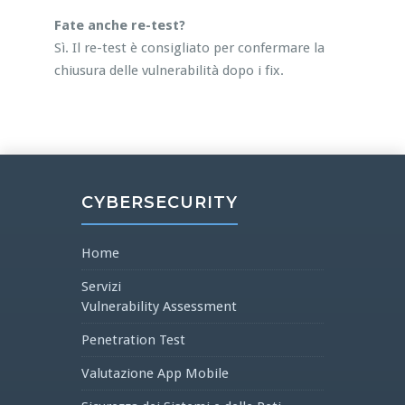
Fate anche re-test?
Sì. Il re-test è consigliato per confermare la
chiusura delle vulnerabilità dopo i fix.
CYBERSECURITY
Home
Servizi
Vulnerability Assessment
Penetration Test
Valutazione App Mobile