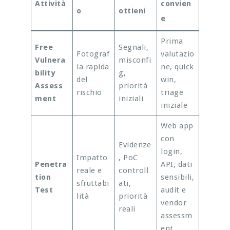
Attività
convien
o
ottieni
e
Prima
Free
Segnali,
Fotograf
valutazio
Vulnera
misconfi
ia rapida
ne, quick
bility
g,
del
win,
Assess
priorità
rischio
triage
ment
iniziali
iniziale
Web app
con
Evidenze
login,
Impatto
, PoC
Penetra
API, dati
reale e
controll
tion
sensibili,
sfruttabi
ati,
Test
audit e
lità
priorità
vendor
reali
assessm
ent