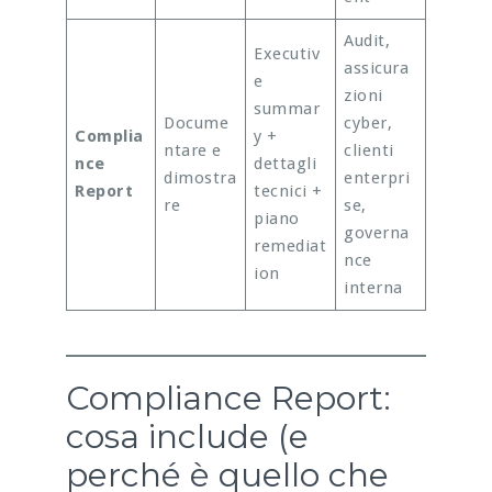
Audit,
Executiv
assicura
e
zioni
summar
Docume
cyber,
Complia
y +
ntare e
clienti
nce
dettagli
dimostra
enterpri
Report
tecnici +
re
se,
piano
governa
remediat
nce
ion
interna
Compliance Report:
cosa include (e
perché è quello che