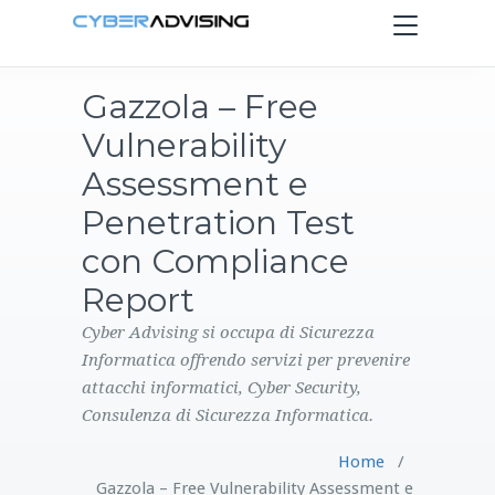
Toggle
navigation
Gazzola – Free
HOME
Vulnerability
SERVIZI
Assessment e
Penetration Test
PRODOTTI
con Compliance
Report
CONTATTI
Cyber Advising si occupa di Sicurezza
BLOG
Informatica offrendo servizi per prevenire
attacchi informatici, Cyber Security,
Consulenza di Sicurezza Informatica.
Home
/
Gazzola – Free Vulnerability Assessment e