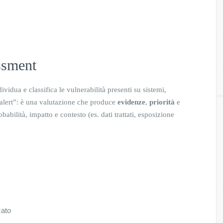
ssment
ividua e classifica le vulnerabilità presenti su sistemi,
i alert”: è una valutazione che produce
evidenze
,
priorità
e
babilità, impatto e contesto (es. dati trattati, esposizione
zato