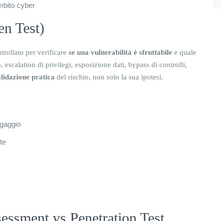
mbito cyber
en Test)
trollato per verificare
se una vulnerabilità è sfruttabile
e quale
escalation di privilegi, esposizione dati, bypass di controlli,
lidazione pratica
del rischio, non solo la sua ipotesi.
ngaggio
te
sessment vs Penetration Test