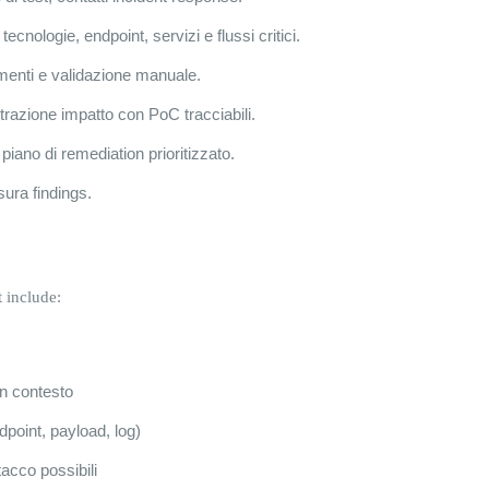
ecnologie, endpoint, servizi e flussi critici.
rumenti e validazione manuale.
trazione impatto con PoC tracciabili.
iano di remediation prioritizzato.
sura findings.
t include:
on contesto
ndpoint, payload, log)
ttacco possibili