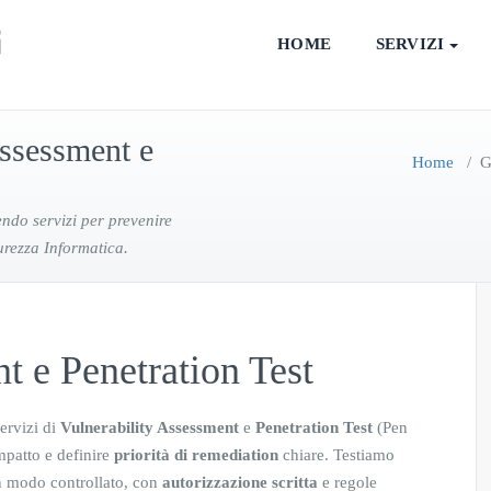
HOME
SERVIZI
ssessment e
Home
/
G
ndo servizi per prevenire
urezza Informatica.
t e Penetration Test
ervizi di
Vulnerability Assessment
e
Penetration Test
(Pen
impatto e definire
priorità di remediation
chiare. Testiamo
 modo controllato, con
autorizzazione scritta
e regole