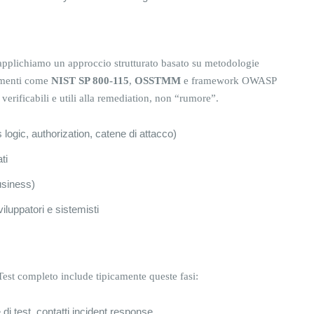
e, applichiamo un approccio strutturato basato su metodologie
rimenti come
NIST SP 800-115
,
OSSTMM
e framework OWASP
i verificabili e utili alla remediation, non “rumore”.
 logic, authorization, catene di attacco)
ti
usiness)
luppatori e sistemisti
est completo include tipicamente queste fasi:
re di test, contatti incident response.