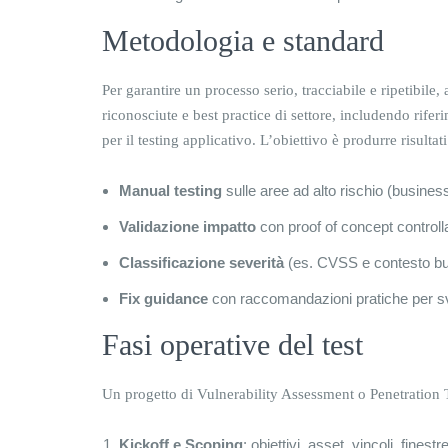
Metodologia e standard
Per garantire un processo serio, tracciabile e ripetibil
riconosciute e best practice di settore, includendo rife
per il testing applicativo. L’obiettivo è produrre risultat
Manual testing
sulle aree ad alto rischio (business
Validazione impatto
con proof of concept controlla
Classificazione severità
(es. CVSS e contesto b
Fix guidance
con raccomandazioni pratiche per svi
Fasi operative del test
Un progetto di Vulnerability Assessment o Penetration T
Kickoff e Scoping
: obiettivi, asset, vincoli, finest