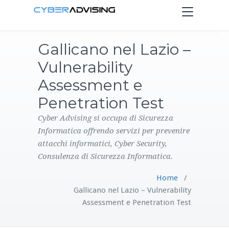
Toggle
navigation
Gallicano nel Lazio –
HOME
Vulnerability
SERVIZI
Assessment e
Penetration Test
PRODOTTI
Cyber Advising si occupa di Sicurezza
Informatica offrendo servizi per prevenire
CONTATTI
attacchi informatici, Cyber Security,
Consulenza di Sicurezza Informatica.
BLOG
Home
/
Gallicano nel Lazio – Vulnerability
Assessment e Penetration Test