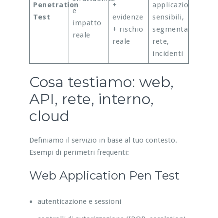
Penetration
+
applicazioni
e
Test
evidenze
sensibili,
impatto
+ rischio
segmentazione
reale
reale
rete,
incidenti
Cosa testiamo: web,
API, rete, interno,
cloud
Definiamo il servizio in base al tuo contesto.
Esempi di perimetri frequenti:
Web Application Pen Test
autenticazione e sessioni