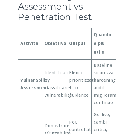
Assessment vs
Penetration Test
Quando
Attività
Obiettivo
Output
è più
utile
Baseline
Identificare
Elenco
sicurezza,
Vulnerability
e
prioritizzato
hardening,
Assessment
classificare
+ fix
audit,
vulnerabilità
guidance
miglioramento
continuo
Go-live,
PoC
cambi
Dimostrare
controllati
critici,
sfruttabilità