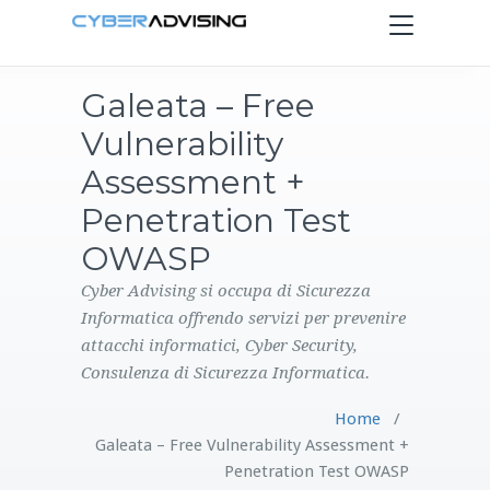
Toggle
navigation
Galeata – Free
HOME
Vulnerability
SERVIZI
Assessment +
Penetration Test
PRODOTTI
OWASP
CONTATTI
Cyber Advising si occupa di Sicurezza
Informatica offrendo servizi per prevenire
attacchi informatici, Cyber Security,
BLOG
Consulenza di Sicurezza Informatica.
Home
/
Galeata – Free Vulnerability Assessment +
Penetration Test OWASP