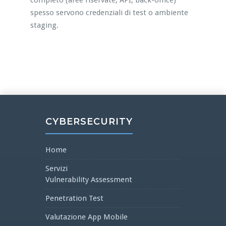
completo (aree riservate, API, back-office)
spesso servono credenziali di test o ambiente
staging.
CYBERSECURITY
Home
Servizi
Vulnerability Assessment
Penetration Test
Valutazione App Mobile