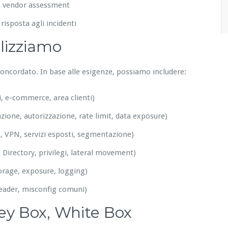
e e vendor assessment
 risposta agli incidenti
alizziamo
 concordato. In base alle esigenze, possiamo includere:
li, e-commerce, area clienti)
ione, autorizzazione, rate limit, data exposure)
, VPN, servizi esposti, segmentazione)
e Directory, privilegi, lateral movement)
orage, exposure, logging)
eader, misconfig comuni)
rey Box, White Box