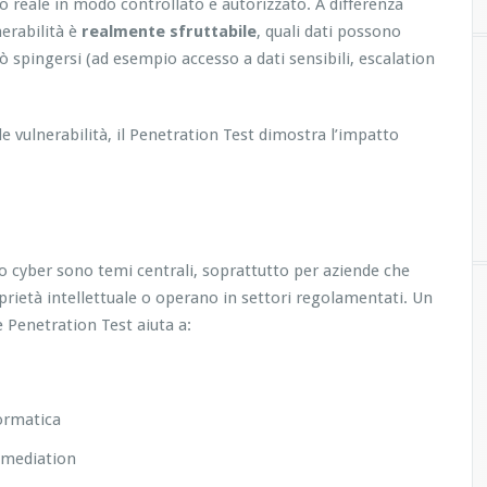
o reale in modo controllato e autorizzato. A differenza
nerabilità è
realmente sfruttabile
, quali dati possono
 spingersi (ad esempio accesso a dati sensibili, escalation
le vulnerabilità, il Penetration Test dimostra l’impatto
chio cyber sono temi centrali, soprattutto per aziende che
oprietà intellettuale o operano in settori regolamentati. Un
Penetration Test aiuta a:
formatica
remediation