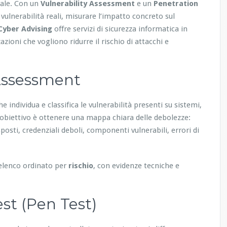
nale. Con un
Vulnerability Assessment
e un
Penetration
 vulnerabilità reali, misurare l’impatto concreto sul
Cyber Advising
offre servizi di sicurezza informatica in
azioni che vogliono ridurre il rischio di attacchi e
 Assessment
he individua e classifica le vulnerabilità presenti su sistemi,
 L’obiettivo è ottenere una mappa chiara delle debolezze:
posti, credenziali deboli, componenti vulnerabili, errori di
n elenco ordinato per
rischio
, con evidenze tecniche e
st (Pen Test)