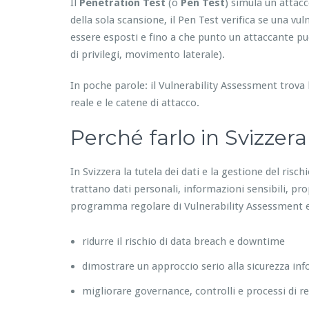
Il
Penetration Test
(o
Pen Test
) simula un attacc
della sola scansione, il Pen Test verifica se una vul
essere esposti e fino a che punto un attaccante può
di privilegi, movimento laterale).
In poche parole: il Vulnerability Assessment trova 
reale e le catene di attacco.
Perché farlo in Svizzera
In Svizzera la tutela dei dati e la gestione del ris
trattano dati personali, informazioni sensibili, pr
programma regolare di Vulnerability Assessment e 
ridurre il rischio di data breach e downtime
dimostrare un approccio serio alla sicurezza in
migliorare governance, controlli e processi di 