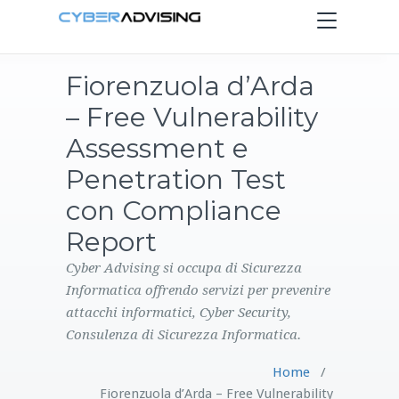
Toggle
navigation
Fiorenzuola d’Arda
HOME
– Free Vulnerability
SERVIZI
Assessment e
Penetration Test
PRODOTTI
con Compliance
Report
CONTATTI
Cyber Advising si occupa di Sicurezza
BLOG
Informatica offrendo servizi per prevenire
attacchi informatici, Cyber Security,
Consulenza di Sicurezza Informatica.
Home
/
Fiorenzuola d’Arda – Free Vulnerability