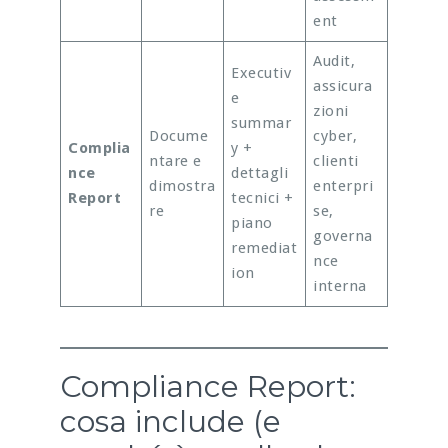
ent
Audit,
Executiv
assicura
e
zioni
summar
Docume
cyber,
Complia
y +
ntare e
clienti
nce
dettagli
dimostra
enterpri
Report
tecnici +
re
se,
piano
governa
remediat
nce
ion
interna
Compliance Report:
cosa include (e