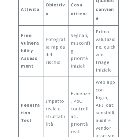
Quando
Obiettiv
Cosa
Attività
convien
o
ottieni
e
Prima
Free
Segnali,
Fotograf
valutazio
Vulnera
misconfi
ia rapida
ne, quick
bility
g,
del
win,
Assess
priorità
rischio
triage
ment
iniziali
iniziale
Web app
con
Evidenze
login,
Impatto
, PoC
Penetra
API, dati
reale e
controll
tion
sensibili,
sfruttabi
ati,
Test
audit e
lità
priorità
vendor
reali
assessm