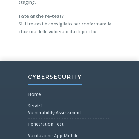
staging.
Fate anche re-test?
Sì. Il re-test è consigliato per confermare la
chiusura delle vulnerabilità dopo i fix.
CYBERSECURITY
Home
Servizi
Vulnerability Assessment
Penetration Test
Valutazione App Mobile