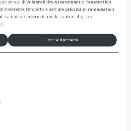
con servizi di
Vulnerability Assessment
e
Penetration
, dimostrarne l’impatto e definire
priorità di remediation
ud
e ambienti
interni
in modo controllato, con
e.
Definisci il perimetro
t