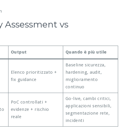
n
ty Assessment vs
Output
Quando è più utile
Baseline sicurezza,
Elenco prioritizzato +
hardening, audit,
fix guidance
miglioramento
continuo
Go-live, cambi critici,
PoC controllati +
applicazioni sensibili,
to
evidenze + rischio
segmentazione rete,
reale
incidenti