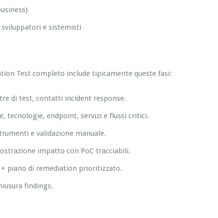
business)
viluppatori e sistemisti
tion Test completo include tipicamente queste fasi:
estre di test, contatti incident response.
 tecnologie, endpoint, servizi e flussi critici.
 strumenti e validazione manuale.
mostrazione impatto con PoC tracciabili.
+ piano di remediation prioritizzato.
hiusura findings.