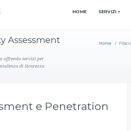
HOME
SERVIZI
ity Assessment
Home
/
Filac
a offrendo servizi per
onsulenza di Sicurezza
ssment e Penetration