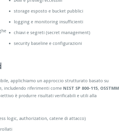
IAM e privilegi eccessivi
storage esposto e bucket pubblici
logging e monitoring insufficienti
eghe
chiavi e segreti (secret management)
security baseline e configurazioni
d
tibile, applichiamo un approccio strutturato basato su
re, includendo riferimenti come
NIST SP 800-115
,
OSSTMM
tivo è produrre risultati verificabili e utili alla
ess logic, authorization, catene di attacco)
ollati