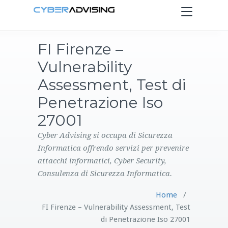
Toggle
navigation
FI Firenze –
HOME
Vulnerability
SERVIZI
Assessment, Test di
Penetrazione Iso
PRODOTTI
27001
CONTATTI
Cyber Advising si occupa di Sicurezza
Informatica offrendo servizi per prevenire
attacchi informatici, Cyber Security,
BLOG
Consulenza di Sicurezza Informatica.
Home
/
FI Firenze – Vulnerability Assessment, Test
di Penetrazione Iso 27001