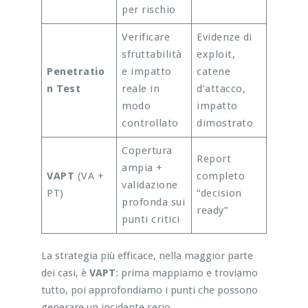
per rischio
Verificare
Evidenze di
sfruttabilità
exploit,
Penetratio
e impatto
catene
n Test
reale in
d’attacco,
modo
impatto
controllato
dimostrato
Copertura
Report
ampia +
VAPT
(VA +
completo
validazione
PT)
“decision
profonda sui
ready”
punti critici
La strategia più efficace, nella maggior parte
dei casi, è
VAPT
: prima mappiamo e troviamo
tutto, poi approfondiamo i punti che possono
generare un incidente serio.