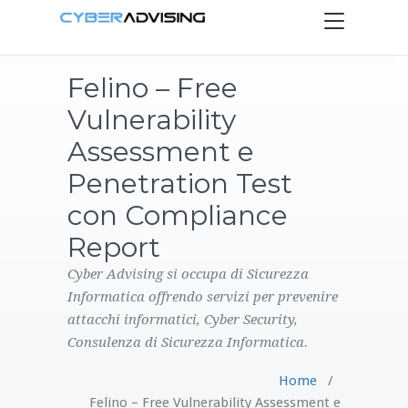
Toggle
navigation
Felino – Free
HOME
Vulnerability
SERVIZI
Assessment e
Penetration Test
PRODOTTI
con Compliance
Report
CONTATTI
Cyber Advising si occupa di Sicurezza
BLOG
Informatica offrendo servizi per prevenire
attacchi informatici, Cyber Security,
Consulenza di Sicurezza Informatica.
Home
/
Felino – Free Vulnerability Assessment e