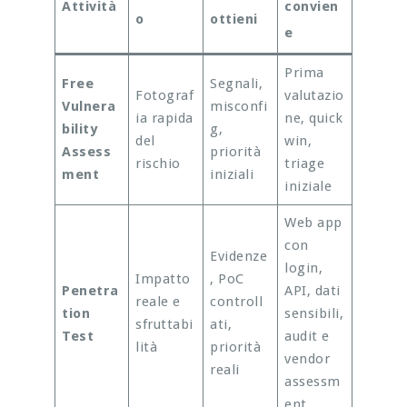
Attività
convien
o
ottieni
e
Prima
Free
Segnali,
Fotograf
valutazio
Vulnera
misconfi
ia rapida
ne, quick
bility
g,
del
win,
Assess
priorità
rischio
triage
ment
iniziali
iniziale
Web app
con
Evidenze
login,
Impatto
, PoC
Penetra
API, dati
reale e
controll
tion
sensibili,
sfruttabi
ati,
Test
audit e
lità
priorità
vendor
reali
assessm
ent