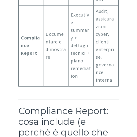
Audit,
Executiv
assicura
e
zioni
summar
Docume
cyber,
Complia
y +
ntare e
clienti
nce
dettagli
dimostra
enterpri
Report
tecnici +
re
se,
piano
governa
remediat
nce
ion
interna
Compliance Report:
cosa include (e
perché è quello che