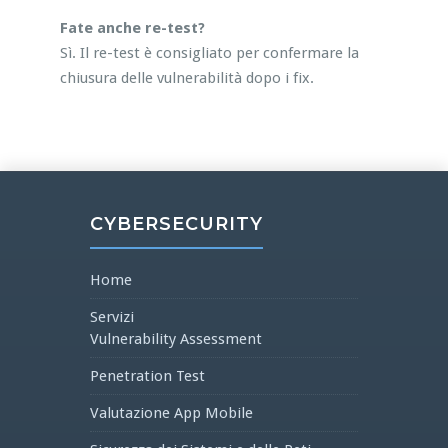
Fate anche re-test?
Sì. Il re-test è consigliato per confermare la
chiusura delle vulnerabilità dopo i fix.
CYBERSECURITY
Home
Servizi
Vulnerability Assessment
Penetration Test
Valutazione App Mobile