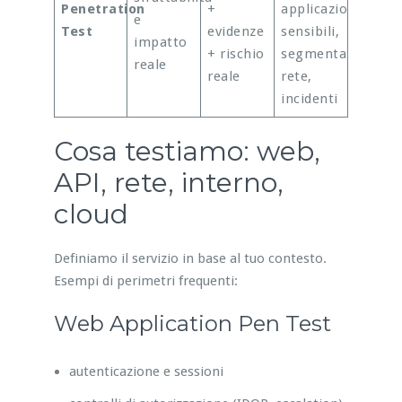
Penetration
+
applicazioni
e
Test
evidenze
sensibili,
impatto
+ rischio
segmentazione
reale
reale
rete,
incidenti
Cosa testiamo: web,
API, rete, interno,
cloud
Definiamo il servizio in base al tuo contesto.
Esempi di perimetri frequenti:
Web Application Pen Test
autenticazione e sessioni