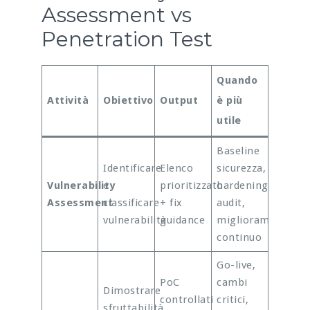
Assessment vs
Penetration Test
Quando
Attività
Obiettivo
Output
è più
utile
Baseline
Identificare
Elenco
sicurezza,
Vulnerability
e
prioritizzato
hardening,
Assessment
classificare
+ fix
audit,
vulnerabilità
guidance
miglioramento
continuo
Go-live,
PoC
cambi
Dimostrare
controllati
critici,
sfruttabilità