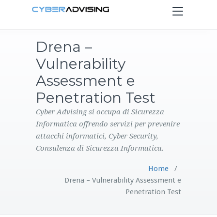
Toggle
navigation
Drena –
HOME
Vulnerability
SERVIZI
Assessment e
Penetration Test
PRODOTTI
Cyber Advising si occupa di Sicurezza
Informatica offrendo servizi per prevenire
CONTATTI
attacchi informatici, Cyber Security,
Consulenza di Sicurezza Informatica.
BLOG
Home
/
Drena – Vulnerability Assessment e
Penetration Test