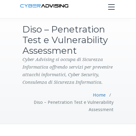
Toggle
navigation
Diso – Penetration
HOME
Test e Vulnerability
SERVIZI
Assessment
Cyber Advising si occupa di Sicurezza
PRODOTTI
Informatica offrendo servizi per prevenire
attacchi informatici, Cyber Security,
CONTATTI
Consulenza di Sicurezza Informatica.
Home
/
BLOG
Diso – Penetration Test e Vulnerability
Assessment