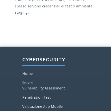
completo (aree riservate, API, back-office)
spesso servono credenziali di test o ambiente
staging.
CYBERSECURITY
Home
Servizi
Vulnerability Assessment
Penetration Test
Valutazione App Mobile