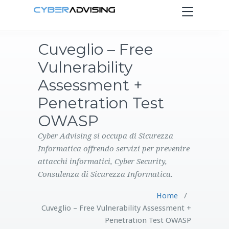
Toggle
navigation
Cuveglio – Free
HOME
Vulnerability
SERVIZI
Assessment +
Penetration Test
PRODOTTI
OWASP
CONTATTI
Cyber Advising si occupa di Sicurezza
Informatica offrendo servizi per prevenire
attacchi informatici, Cyber Security,
BLOG
Consulenza di Sicurezza Informatica.
Home
/
Cuveglio – Free Vulnerability Assessment +
Penetration Test OWASP