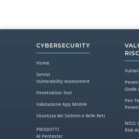
CYBERSECURITY
VAL
RIS
Home
Vulner
Servizi
Vulnerability Assessment
Penetr
Guida 
Penetration Test
Pen Te
Valutazione App Mobile
Penetr
Sicurezza dei Sistemi e delle Reti
NIS2: 
PRODOTTI
Risk A
AI Pentester