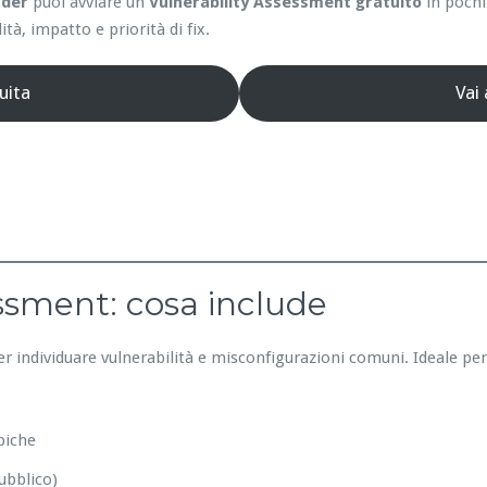
nder
puoi avviare un
Vulnerability Assessment gratuito
in pochi
ità, impatto e priorità di fix.
uita
Vai
essment: cosa include
er individuare vulnerabilità e misconfigurazioni comuni. Ideale pe
piche
ubblico)