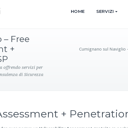
HOME
SERVIZI
 – Free
nt +
Cumignano sul Naviglio –
SP
a offrendo servizi per
onsulenza di Sicurezza
y Assessment + Penetrati