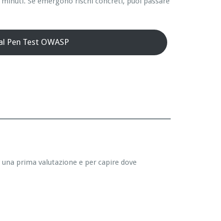
 minuti. Se emergono rischi concreti, puoi passare
 al Pen Test OWASP
r una prima valutazione e per capire dove