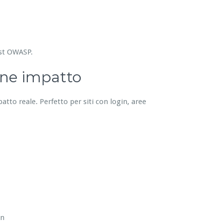
est OWASP.
one impatto
patto reale. Perfetto per siti con login, aree
in