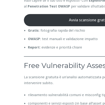
Vuoi capire se il tuo sito è esposto? Con
ExploitFi
al
Penetration Test OWASP
per validare sfruttabil
Avvia scansione grat
Gratis
: fotografia rapida del rischio
OWASP
: test manuali e validazione impatto
Report
: evidenze e priorità chiare
Free Vulnerability Ass
La scansione gratuita è un’analisi automatizzata p
intervenire subito.
rilevamento vulnerabilità comuni e misconfig ti
componenti e servizi esposti (in base all’asset p