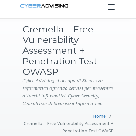
Toggle
navigation
Cremella – Free
HOME
Vulnerability
SERVIZI
Assessment +
Penetration Test
PRODOTTI
OWASP
CONTATTI
Cyber Advising si occupa di Sicurezza
Informatica offrendo servizi per prevenire
attacchi informatici, Cyber Security,
BLOG
Consulenza di Sicurezza Informatica.
Home
/
Cremella – Free Vulnerability Assessment +
Penetration Test OWASP