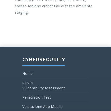
completo (aree riservate, API, back-office)
spesso servono credenziali di test o ambiente
staging.
CYBERSECURITY
Home
Servizi
Vulnerability Assessment
Penetration Test
Valutazione App Mobile