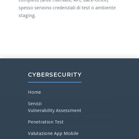
completo (aree riservate, API, back-office)
spesso servono credenziali di test o ambiente
staging.
CYBERSECURITY
Home
Servizi
Vulnerability Assessment
Penetration Test
Valutazione App Mobile