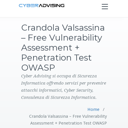
Toggle
navigation
Crandola Valsassina
HOME
– Free Vulnerability
SERVIZI
Assessment +
Penetration Test
PRODOTTI
OWASP
CONTATTI
Cyber Advising si occupa di Sicurezza
Informatica offrendo servizi per prevenire
attacchi informatici, Cyber Security,
BLOG
Consulenza di Sicurezza Informatica.
Home
/
Crandola Valsassina – Free Vulnerability
Assessment + Penetration Test OWASP