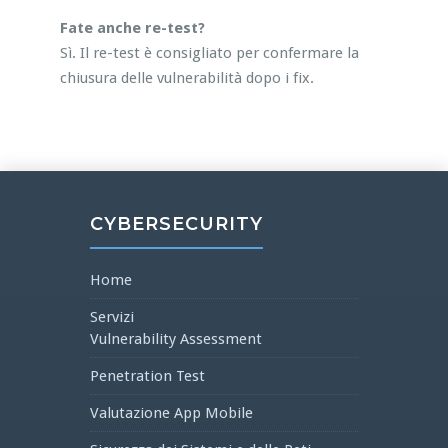
Fate anche re-test?
Sì. Il re-test è consigliato per confermare la
chiusura delle vulnerabilità dopo i fix.
CYBERSECURITY
Home
Servizi
Vulnerability Assessment
Penetration Test
Valutazione App Mobile