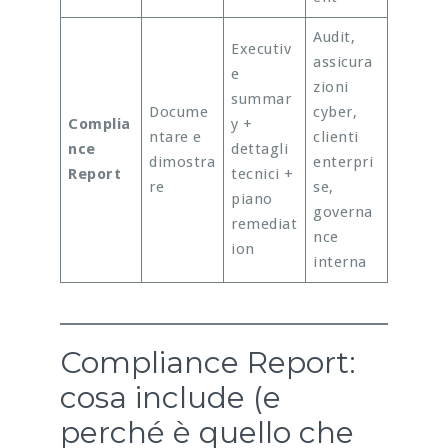
Audit,
Executiv
assicura
e
zioni
summar
Docume
cyber,
Complia
y +
ntare e
clienti
nce
dettagli
dimostra
enterpri
Report
tecnici +
re
se,
piano
governa
remediat
nce
ion
interna
Compliance Report:
cosa include (e
perché è quello che