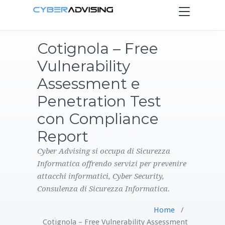
Toggle
navigation
Cotignola – Free
HOME
Vulnerability
SERVIZI
Assessment e
Penetration Test
PRODOTTI
con Compliance
Report
CONTATTI
Cyber Advising si occupa di Sicurezza
BLOG
Informatica offrendo servizi per prevenire
attacchi informatici, Cyber Security,
Consulenza di Sicurezza Informatica.
Home
/
Cotignola – Free Vulnerability Assessment