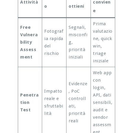
Attività
convien
o
ottieni
e
Prima
Free
Segnali,
Fotograf
valutazio
Vulnera
misconfi
ia rapida
ne, quick
bility
g,
del
win,
Assess
priorità
rischio
triage
ment
iniziali
iniziale
Web app
con
Evidenze
login,
Impatto
, PoC
Penetra
API, dati
reale e
controll
tion
sensibili,
sfruttabi
ati,
Test
audit e
lità
priorità
vendor
reali
assessm
ent