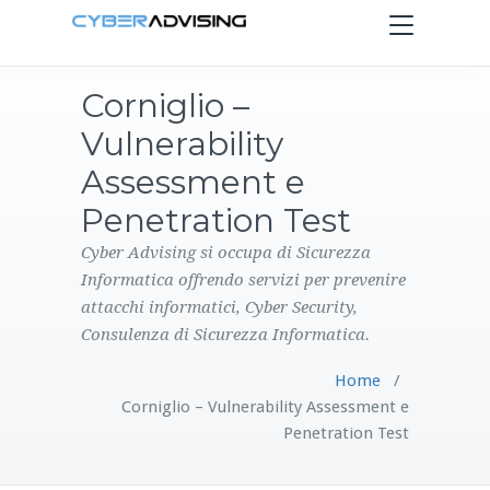
Toggle
navigation
Corniglio –
HOME
Vulnerability
SERVIZI
Assessment e
Penetration Test
PRODOTTI
Cyber Advising si occupa di Sicurezza
Informatica offrendo servizi per prevenire
CONTATTI
attacchi informatici, Cyber Security,
Consulenza di Sicurezza Informatica.
BLOG
Home
/
Corniglio – Vulnerability Assessment e
Penetration Test