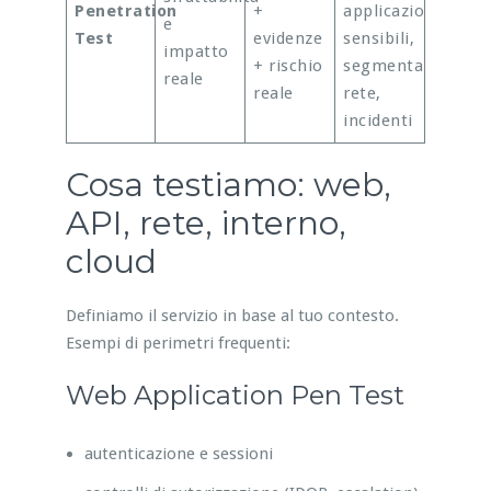
Penetration
+
applicazioni
e
Test
evidenze
sensibili,
impatto
+ rischio
segmentazione
reale
reale
rete,
incidenti
Cosa testiamo: web,
API, rete, interno,
cloud
Definiamo il servizio in base al tuo contesto.
Esempi di perimetri frequenti:
Web Application Pen Test
autenticazione e sessioni