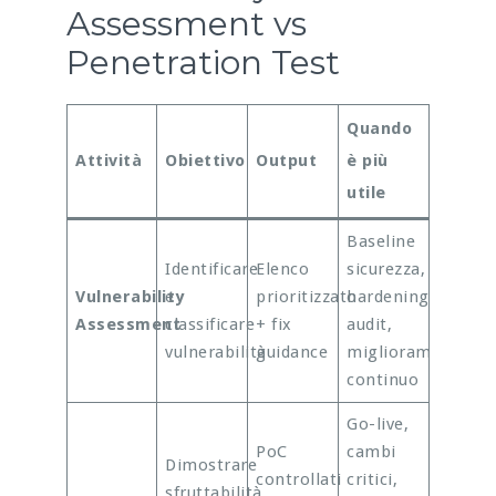
Assessment vs
Penetration Test
Quando
Attività
Obiettivo
Output
è più
utile
Baseline
Identificare
Elenco
sicurezza,
Vulnerability
e
prioritizzato
hardening,
Assessment
classificare
+ fix
audit,
vulnerabilità
guidance
miglioramento
continuo
Go-live,
PoC
cambi
Dimostrare
controllati
critici,
sfruttabilità