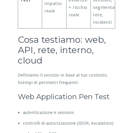
Test
evidenze
sensibili,
impatto
+ rischio
segmentazione
reale
reale
rete,
incidenti
Cosa testiamo: web,
API, rete, interno,
cloud
Definiamo il servizio in base al tuo contesto.
Esempi di perimetri frequenti:
Web Application Pen Test
autenticazione e sessioni
controlli di autorizzazione (IDOR, escalation)