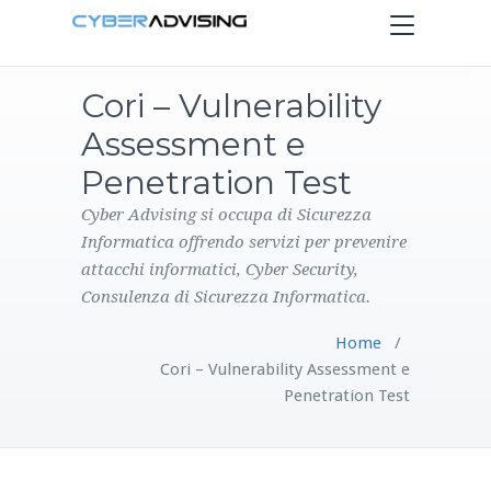
Toggle
navigation
Cori – Vulnerability
HOME
Assessment e
SERVIZI
Penetration Test
Cyber Advising si occupa di Sicurezza
PRODOTTI
Informatica offrendo servizi per prevenire
attacchi informatici, Cyber Security,
CONTATTI
Consulenza di Sicurezza Informatica.
Home
/
BLOG
Cori – Vulnerability Assessment e
Penetration Test