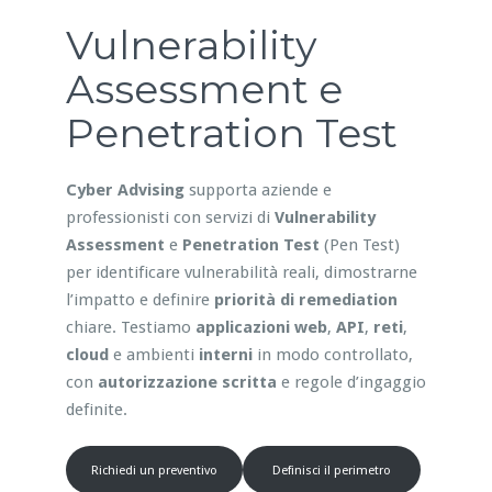
Vulnerability
Assessment e
Penetration Test
Cyber Advising
supporta aziende e
professionisti con servizi di
Vulnerability
Assessment
e
Penetration Test
(Pen Test)
per identificare vulnerabilità reali, dimostrarne
l’impatto e definire
priorità di remediation
chiare. Testiamo
applicazioni web
,
API
,
reti
,
cloud
e ambienti
interni
in modo controllato,
con
autorizzazione scritta
e regole d’ingaggio
definite.
Richiedi un preventivo
Definisci il perimetro