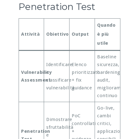
Penetration Test
Quando
Attività
Obiettivo
Output
è più
utile
Baseline
Identificare
Elenco
sicurezza,
Vulnerability
e
prioritizzato
hardening,
Assessment
classificare
+ fix
audit,
vulnerabilità
guidance
miglioramento
continuo
Go-live,
PoC
cambi
Dimostrare
controllati
critici,
sfruttabilità
Penetration
+
applicazioni
e