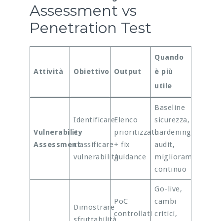
Assessment vs
Penetration Test
Quando
Attività
Obiettivo
Output
è più
utile
Baseline
Identificare
Elenco
sicurezza,
Vulnerability
e
prioritizzato
hardening,
Assessment
classificare
+ fix
audit,
vulnerabilità
guidance
miglioramento
continuo
Go-live,
PoC
cambi
Dimostrare
controllati
critici,
sfruttabilità