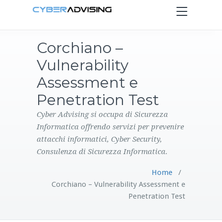
Toggle
navigation
Corchiano –
HOME
Vulnerability
SERVIZI
Assessment e
Penetration Test
PRODOTTI
Cyber Advising si occupa di Sicurezza
Informatica offrendo servizi per prevenire
CONTATTI
attacchi informatici, Cyber Security,
Consulenza di Sicurezza Informatica.
BLOG
Home
/
Corchiano – Vulnerability Assessment e
Penetration Test