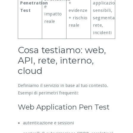
Penetration
+
applicazioni
e
Test
evidenze
sensibili,
impatto
+ rischio
segmentazione
reale
reale
rete,
incidenti
Cosa testiamo: web,
API, rete, interno,
cloud
Definiamo il servizio in base al tuo contesto.
Esempi di perimetri frequenti:
Web Application Pen Test
autenticazione e sessioni