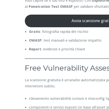
Vuoi capire se il tuo sito è esposto? Con
ExploitFi
al
Penetration Test OWASP
per validare sfruttabil
Avvia scansione grat
Gratis
: fotografia rapida del rischio
OWASP
: test manuali e validazione impatto
Report
: evidenze e priorità chiare
Free Vulnerability Ass
La scansione gratuita è un’analisi automatizzata p
intervenire subito.
rilevamento vulnerabilità comuni e misconfig ti
componenti e servizi esposti (in base all’asset p