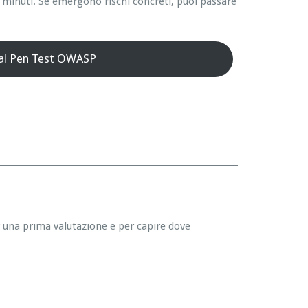
 minuti. Se emergono rischi concreti, puoi passare
 al Pen Test OWASP
r una prima valutazione e per capire dove