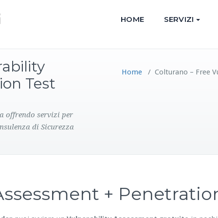
HOME
SERVIZI
ability
Home
/
Colturano – Free V
ion Test
a offrendo servizi per
onsulenza di Sicurezza
y Assessment + Penetrati