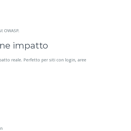
est OWASP.
one impatto
patto reale. Perfetto per siti con login, aree
in