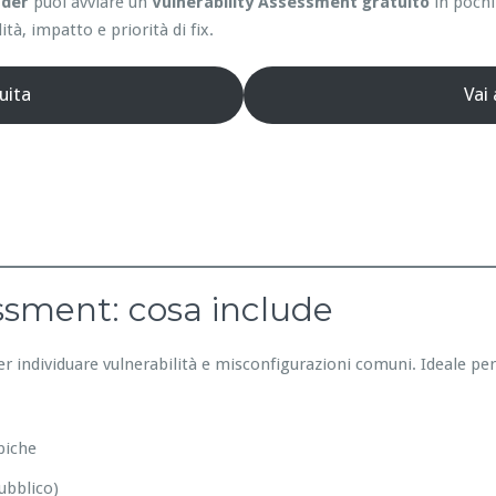
nder
puoi avviare un
Vulnerability Assessment gratuito
in pochi
ità, impatto e priorità di fix.
uita
Vai
essment: cosa include
er individuare vulnerabilità e misconfigurazioni comuni. Ideale pe
piche
ubblico)