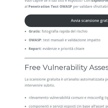
Vuoi capire se il tuo sito è esposto? Con
ExploitFi
al
Penetration Test OWASP
per validare sfruttabil
Avvia scansione grat
Gratis
: fotografia rapida del rischio
OWASP
: test manuali e validazione impatto
Report
: evidenze e priorità chiare
Free Vulnerability Ass
La scansione gratuita è un’analisi automatizzata p
intervenire subito.
rilevamento vulnerabilità comuni e misconfig ti
componenti e servizi esposti (in base all’asset p