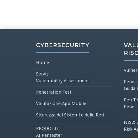
CYBERSECURITY
VAL
RIS
Home
Vulner
Servizi
Vulnerability Assessment
Penetr
Guida 
Penetration Test
Pen Te
Valutazione App Mobile
Penetr
Sicurezza dei Sistemi e delle Reti
NIS2: 
PRODOTTI
Risk A
AI Pentester