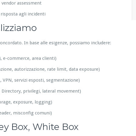
e e vendor assessment
 risposta agli incidenti
alizziamo
 concordato. In base alle esigenze, possiamo includere:
li, e-commerce, area clienti)
ione, autorizzazione, rate limit, data exposure)
, VPN, servizi esposti, segmentazione)
e Directory, privilegi, lateral movement)
orage, exposure, logging)
eader, misconfig comuni)
rey Box, White Box