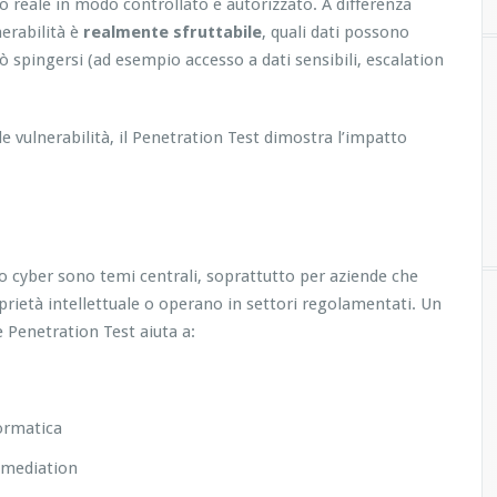
o reale in modo controllato e autorizzato. A differenza
nerabilità è
realmente sfruttabile
, quali dati possono
 spingersi (ad esempio accesso a dati sensibili, escalation
le vulnerabilità, il Penetration Test dimostra l’impatto
chio cyber sono temi centrali, soprattutto per aziende che
oprietà intellettuale o operano in settori regolamentati. Un
Penetration Test aiuta a:
formatica
remediation