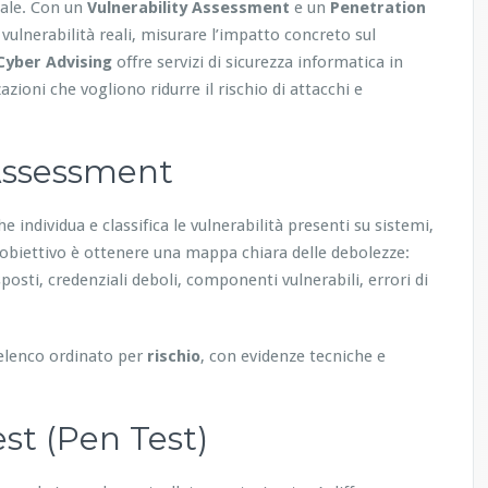
nale. Con un
Vulnerability Assessment
e un
Penetration
 vulnerabilità reali, misurare l’impatto concreto sul
Cyber Advising
offre servizi di sicurezza informatica in
azioni che vogliono ridurre il rischio di attacchi e
 Assessment
he individua e classifica le vulnerabilità presenti su sistemi,
 L’obiettivo è ottenere una mappa chiara delle debolezze:
posti, credenziali deboli, componenti vulnerabili, errori di
n elenco ordinato per
rischio
, con evidenze tecniche e
st (Pen Test)