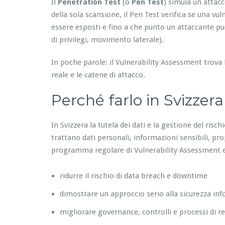
Il
Penetration Test
(o
Pen Test
) simula un attacc
della sola scansione, il Pen Test verifica se una vul
essere esposti e fino a che punto un attaccante può
di privilegi, movimento laterale).
In poche parole: il Vulnerability Assessment trova 
reale e le catene di attacco.
Perché farlo in Svizzera
In Svizzera la tutela dei dati e la gestione del ris
trattano dati personali, informazioni sensibili, pr
programma regolare di Vulnerability Assessment e 
ridurre il rischio di data breach e downtime
dimostrare un approccio serio alla sicurezza in
migliorare governance, controlli e processi di 