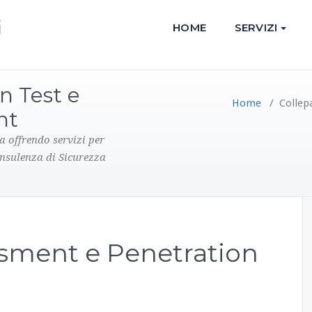
HOME
SERVIZI
n Test e
Home
/
Collep
nt
a offrendo servizi per
onsulenza di Sicurezza
ssment e Penetration