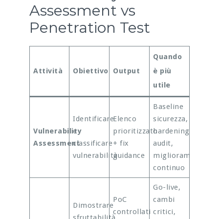
Assessment vs
Penetration Test
Quando
Attività
Obiettivo
Output
è più
utile
Baseline
Identificare
Elenco
sicurezza,
Vulnerability
e
prioritizzato
hardening,
Assessment
classificare
+ fix
audit,
vulnerabilità
guidance
miglioramento
continuo
Go-live,
PoC
cambi
Dimostrare
controllati
critici,
sfruttabilità