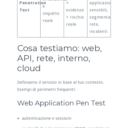
Penetration
+
applicazioni
e
Test
evidenze
sensibili,
impatto
+ rischio
segmentazione
reale
reale
rete,
incidenti
Cosa testiamo: web,
API, rete, interno,
cloud
Definiamo il servizio in base al tuo contesto.
Esempi di perimetri frequenti:
Web Application Pen Test
autenticazione e sessioni