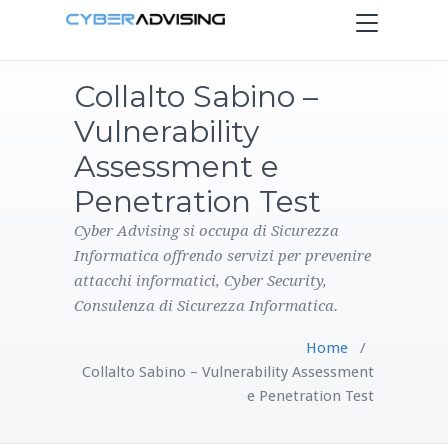
Toggle
navigation
Collalto Sabino –
HOME
Vulnerability
SERVIZI
Assessment e
Penetration Test
PRODOTTI
Cyber Advising si occupa di Sicurezza
Informatica offrendo servizi per prevenire
CONTATTI
attacchi informatici, Cyber Security,
Consulenza di Sicurezza Informatica.
BLOG
Home
/
Collalto Sabino – Vulnerability Assessment
e Penetration Test