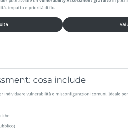
nder
puoi avviare un
Vulnerability Assessment gratuito
in pochi
ità, impatto e priorità di fix.
uita
Vai
essment: cosa include
er individuare vulnerabilità e misconfigurazioni comuni. Ideale pe
piche
ubblico)