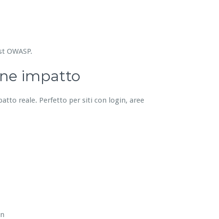
est OWASP.
one impatto
patto reale. Perfetto per siti con login, aree
in