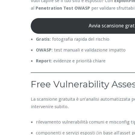
Vuoi capire se il tuo sito è esposto? Con
ExploitFi
al
Penetration Test OWASP
per validare sfruttabil
Avvia scansione grat
Gratis
: fotografia rapida del rischio
OWASP
: test manuali e validazione impatto
Report
: evidenze e priorità chiare
Free Vulnerability Ass
La scansione gratuita è un’analisi automatizzata p
intervenire subito.
rilevamento vulnerabilità comuni e misconfig ti
componenti e servizi esposti (in base all’asset p