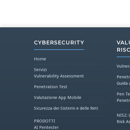
CYBERSECURITY
VAL
RIS
Home
Vulner
Servizi
Vulnerability Assessment
Penetr
Guida 
Penetration Test
Pen Te
Valutazione App Mobile
Penetr
Sicurezza dei Sistemi e delle Reti
NIS2: 
PRODOTTI
Risk A
AI Pentester