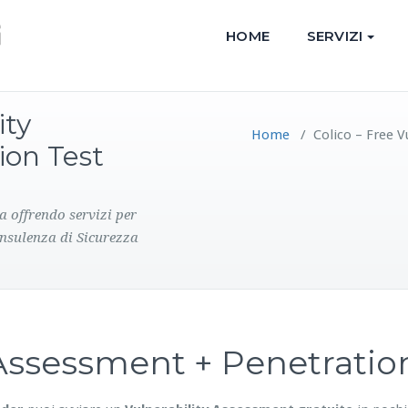
HOME
SERVIZI
ity
Home
/
Colico – Free 
ion Test
a offrendo servizi per
onsulenza di Sicurezza
y Assessment + Penetrati