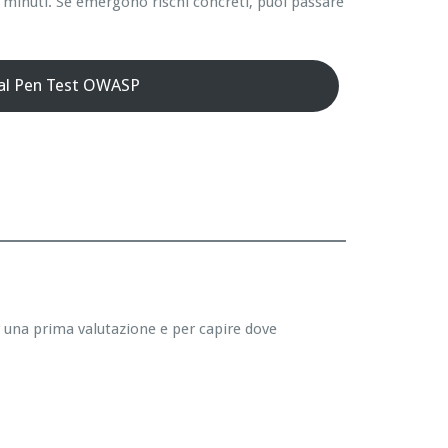
 minuti. Se emergono rischi concreti, puoi passare
 al Pen Test OWASP
r una prima valutazione e per capire dove