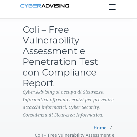
Toggle
navigation
Coli – Free
HOME
Vulnerability
SERVIZI
Assessment e
Penetration Test
PRODOTTI
con Compliance
Report
CONTATTI
Cyber Advising si occupa di Sicurezza
BLOG
Informatica offrendo servizi per prevenire
attacchi informatici, Cyber Security,
Consulenza di Sicurezza Informatica.
Home
/
Coli – Free Vulnerability Assessment e