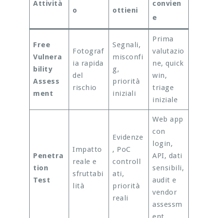
Attività
convien
o
ottieni
e
Prima
Free
Segnali,
Fotograf
valutazio
Vulnera
misconfi
ia rapida
ne, quick
bility
g,
del
win,
Assess
priorità
rischio
triage
ment
iniziali
iniziale
Web app
con
Evidenze
login,
Impatto
, PoC
Penetra
API, dati
reale e
controll
tion
sensibili,
sfruttabi
ati,
Test
audit e
lità
priorità
vendor
reali
assessm
ent