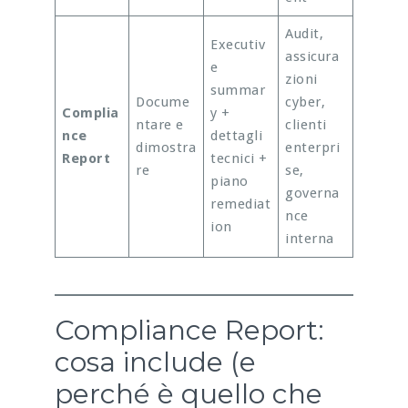
Audit,
Executiv
assicura
e
zioni
summar
Docume
cyber,
Complia
y +
ntare e
clienti
nce
dettagli
dimostra
enterpri
Report
tecnici +
re
se,
piano
governa
remediat
nce
ion
interna
Compliance Report:
cosa include (e
perché è quello che