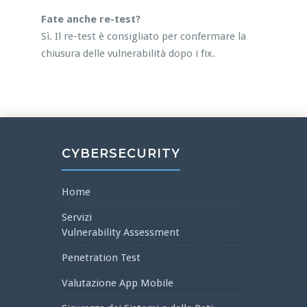
Fate anche re-test?
Sì. Il re-test è consigliato per confermare la
chiusura delle vulnerabilità dopo i fix.
CYBERSECURITY
Home
Servizi
Vulnerability Assessment
Penetration Test
Valutazione App Mobile