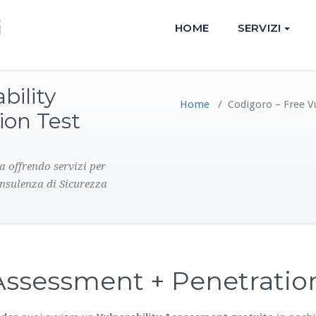
HOME
SERVIZI
bility
Home
/
Codigoro – Free V
ion Test
a offrendo servizi per
onsulenza di Sicurezza
y Assessment + Penetrati