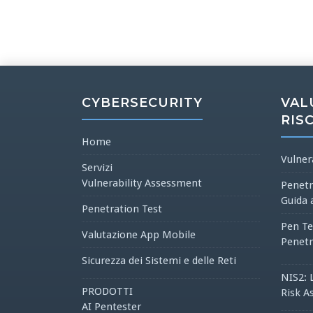
CYBERSECURITY
VAL
RIS
Home
Vulner
Servizi
Vulnerability Assessment
Penetr
Guida 
Penetration Test
Pen Te
Valutazione App Mobile
Penetr
Sicurezza dei Sistemi e delle Reti
NIS2: 
PRODOTTI
Risk A
AI Pentester