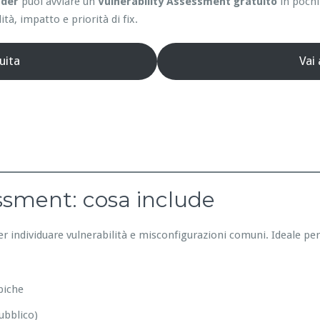
nder
puoi avviare un
Vulnerability Assessment gratuito
in pochi
ità, impatto e priorità di fix.
uita
Vai
essment: cosa include
er individuare vulnerabilità e misconfigurazioni comuni. Ideale pe
piche
ubblico)