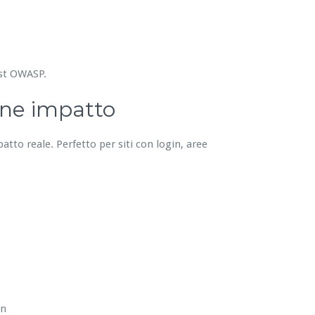
est OWASP.
one impatto
patto reale. Perfetto per siti con login, aree
in