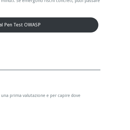
 minuti. Se emergono rischi concreti, puoi passare
 al Pen Test OWASP
r una prima valutazione e per capire dove