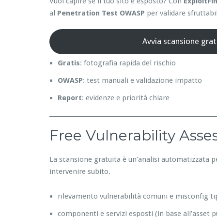
Vuoi capire se il tuo sito è esposto? Con
ExploitFi
al
Penetration Test OWASP
per validare sfruttabil
Avvia scansione grat
Gratis
: fotografia rapida del rischio
OWASP
: test manuali e validazione impatto
Report
: evidenze e priorità chiare
Free Vulnerability Ass
La scansione gratuita è un’analisi automatizzata p
intervenire subito.
rilevamento vulnerabilità comuni e misconfig ti
componenti e servizi esposti (in base all’asset p