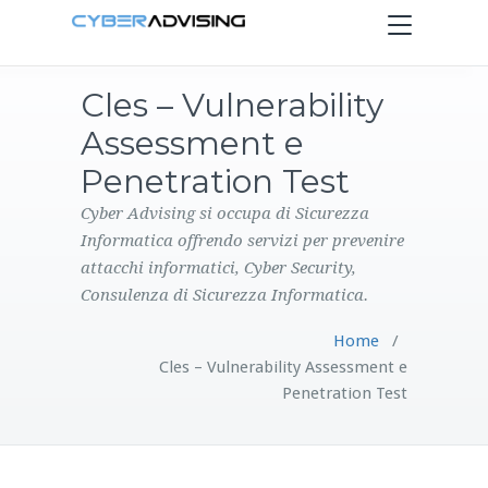
Toggle
navigation
Cles – Vulnerability
HOME
Assessment e
SERVIZI
Penetration Test
Cyber Advising si occupa di Sicurezza
PRODOTTI
Informatica offrendo servizi per prevenire
attacchi informatici, Cyber Security,
CONTATTI
Consulenza di Sicurezza Informatica.
Home
/
BLOG
Cles – Vulnerability Assessment e
Penetration Test