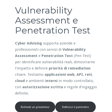
Vulnerability
Assessment e
Penetration Test
Cyber Advising
supporta aziende e
professionisti con servizi di
Vulnerability
Assessment
e
Penetration Test
(Pen Test)
per identificare vulnerabilità reali, dimostrarne
l’impatto e definire
priorità di remediation
chiare. Testiamo
applicazioni web
,
API
,
reti
,
cloud
e ambienti
interni
in modo controllato,
con
autorizzazione scritta
e regole d’ingaggio
definite.
Richiedi un preventivo
Definisci il perimetro