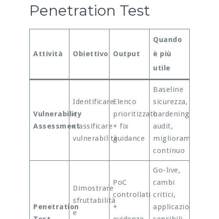
Penetration Test
Quando
Attività
Obiettivo
Output
è più
utile
Baseline
Identificare
Elenco
sicurezza,
Vulnerability
e
prioritizzato
hardening,
Assessment
classificare
+ fix
audit,
vulnerabilità
guidance
miglioramento
continuo
Go-live,
PoC
cambi
Dimostrare
controllati
critici,
sfruttabilità
Penetration
+
applicazioni
e