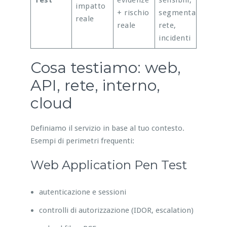
Test
evidenze
sensibili,
impatto
+ rischio
segmentazione
reale
reale
rete,
incidenti
Cosa testiamo: web,
API, rete, interno,
cloud
Definiamo il servizio in base al tuo contesto.
Esempi di perimetri frequenti:
Web Application Pen Test
autenticazione e sessioni
controlli di autorizzazione (IDOR, escalation)